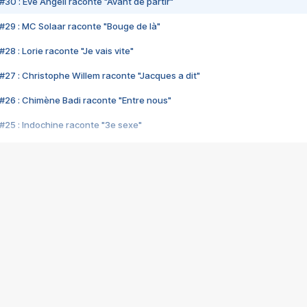
#30 : Eve Angeli raconte "Avant de partir"
#29 : MC Solaar raconte "Bouge de là"
28 : Lorie raconte "Je vais vite"
#27 : Christophe Willem raconte "Jacques a dit"
#26 : Chimène Badi raconte "Entre nous"
#25 : Indochine raconte "3e sexe"
#24 : Zaho raconte "C'est chelou"
#23 : Patrick Bruel raconte "Au café des délices"
#22 : Kyo raconte "Le chemin"
#21 : Nolwenn Leroy raconte "Cassé"
#20 : Patrick Hernandez raconte "Born to be alive"
#19 : Lorie raconte "Près de moi"
#18 : Michael Jones raconte "A nos actes manqués" (avec Jean-Jacque