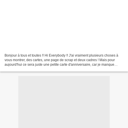
Bonjour à tous et toutes !! Hi Everybody !! J'ai vraiment plusieurs choses à
vous montrer, des cartes, une page de scrap et deux cadres ! Mais pour
aujourd'hui ce sera juste une petite carte d'anniversaire, car je manque
encore de temps pour un long post.......