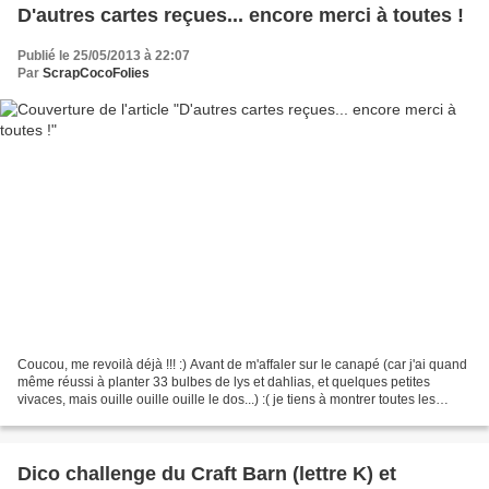
D'autres cartes reçues... encore merci à toutes !
Publié le 25/05/2013 à 22:07
Par
ScrapCocoFolies
Coucou, me revoilà déjà !!! :) Avant de m'affaler sur le canapé (car j'ai quand
même réussi à planter 33 bulbes de lys et dahlias, et quelques petites
vivaces, mais ouille ouille ouille le dos...) :( je tiens à montrer toutes les
dernières cartes que...
Dico challenge du Craft Barn (lettre K) et