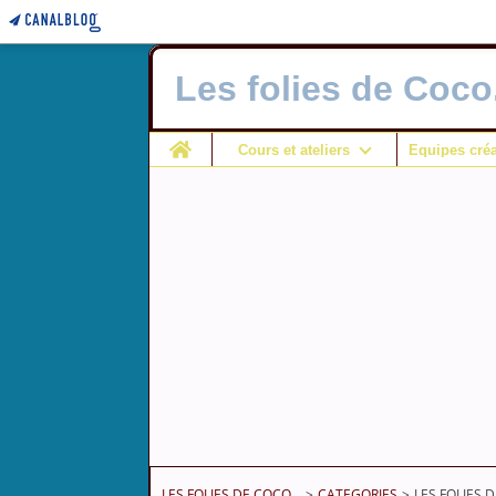
Les folies de Coco.
Home
Cours et ateliers
Equipes créa
LES FOLIES DE COCO...
>
CATEGORIES
>
LES FOLIES D