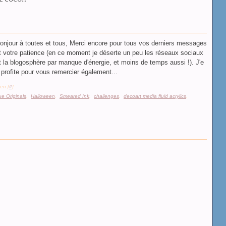
onjour à toutes et tous, Merci encore pour tous vos derniers messages
t votre patience (en ce moment je déserte un peu les réseaux sociaux
t la blogosphère par manque d'énergie, et moins de temps aussi !). J'e
 profite pour vous remercier également...
en [
#
]
e Originals
,
Halloween
,
Smeared Ink
,
challenges
,
decoart media fluid acrylics
,