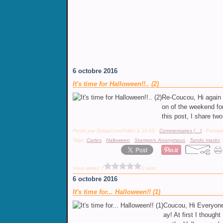
6 octobre 2016
It's time for Halloween!!.. (2)
Re-Coucou, Hi again 
on of the weekend fo
this post, I share tw
Posté par ScrapCocoFolies à 10:25 -
Commentaires [
…
]
- Permali
Tags:
Cartes
,
Halloween
,
Stampers Anonymous
,
Tando masks
Vous aimez ?
0 vote
6 octobre 2016
It's time for... Halloween!! (1)
Coucou, Hi Everyone
ay! At first I though