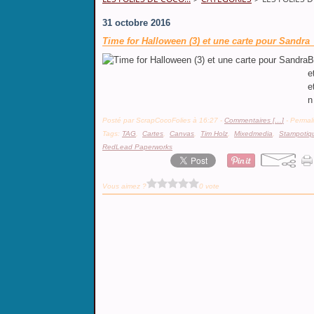
31 octobre 2016
Time for Halloween (3) et une carte pour Sandra
B
e
e
n
Posté par ScrapCocoFolies à 16:27 -
Commentaires [
…
]
- Permali
Tags:
TAG
,
Cartes
,
Canvas
,
Tim Holz
,
Mixedmedia
,
Stampotiqu
RedLead Paperworks
Vous aimez ?
0 vote