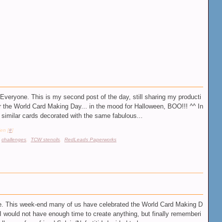
Everyone. This is my second post of the day, still sharing my producti
r the World Card Making Day... in the mood for Halloween, BOO!!! ^^ In
o similar cards decorated with the same fabulous...
en [
#
]
,
challenges
,
TCW stencils
,
RedLeads Paperworks
. This week-end many of us have celebrated the World Card Making D
t I would not have enough time to create anything, but finally rememberi