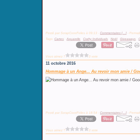
Posté par ScrapCocoFolies à 09:13 -
Commentaires [
…
]
- Permali
Tags:
Cartes
,
Aquarelle
,
Crafty Individuals
,
Noël
,
Giveaways
,
C
Vous aimez ?
0 vote
11 octobre 2016
Hommage à un Ange... Au revoir mon amie / Goo
Posté par ScrapCocoFolies à 18:54 -
Commentaires [
…
]
- Permali
Vous aimez ?
0 vote