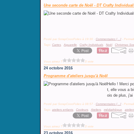
Une seconde carte de Noël - DT Crafty Individual
Posté par ScrapCocoFolies à 19:30 -
Commentaires [
…
]
- Permali
Tags:
Cartes
,
Aquarelle
,
Crafty Individuals
,
Noël
,
Christmas Sce
Vous aimez ?
0 vote
24 octobre 2016
Programme d'ateliers jusqu'à Noël
Hello ! Merci 
t, elle vous a b
ois de plus, j'a
Posté par ScrapCocoFolies à 08:57 -
Commentaires [
…
]
- Permali
Tags:
ateliers enfants
,
Cooleurs
,
Ateliers
,
médiathèque
,
atelie
Vous aimez ?
0 vote
23 octobre 2016