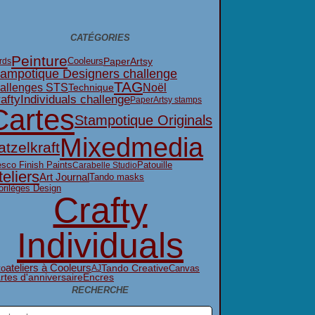
CATÉGORIES
Peinture
Cooleurs
PaperArtsy
rds
tampotique Designers challenge
TAG
Noël
allenges STS
Technique
aftyIndividuals challenge
PaperArtsy stamps
Cartes
Stampotique Originals
Mixedmedia
atzelkraft
esco Finish Paints
Patouille
Carabelle Studio
teliers
Art Journal
Tando masks
orilèges Design
Crafty
Individuals
ateliers à Cooleurs
Tando Creative
to
Canvas
AJ
rtes d'anniversaire
Encres
RECHERCHE