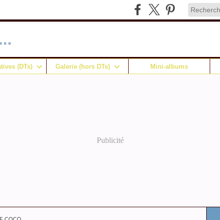
..
tives (DTs)
Galerie (hors DTs)
Mini-albums
Publicité
E COCO...