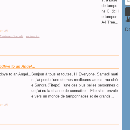
s, à base
de tampo
ns CI (ici l
e tampon
A4 Tree...
De
en [
#
]
hristmas Scenelit
,
watercolor
dbye to an Angel...
Bonjour à tous et toutes, Hi Everyone. Samedi mati
n, j'ai perdu l'une de mes meilleures amies, ma chèr
e Sandra (Titepo), l'une des plus belles personnes q
ue j'ai eu la chance de connaître... Elle s'est envolé
e vers un monde de tamponnades et de grands...
en [
#
]