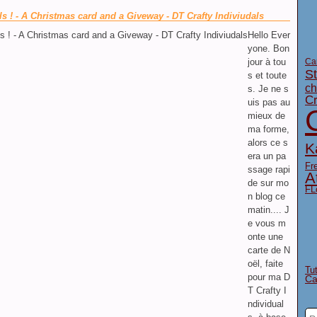
ls ! - A Christmas card and a Giveway - DT Crafty Indiviudals
Hello Ever
yone. Bon
Ca
jour à tou
S
s et toute
ch
s. Je ne s
Cr
uis pas au
mieux de
ma forme,
alors ce s
K
era un pa
Fr
ssage rapi
A
de sur mo
FL
n blog ce
matin.... J
e vous m
onte une
carte de N
oël, faite
Tu
pour ma D
Ca
T Crafty I
ndividual