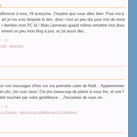
s
Bonsoir à tous, Hi everyone. J'espère que vous allez bien. Pour ma p
art je me suis bloquée le dos, donc c'est un peu dur pour moi de reste
r derrière mon PC là ! Mais j'aimerais quand même remettre tout douc
ement un peu mon blog à jour, et j'ai aussi des...
en [
#
]
nelit
,
watercolor
pour vos messages d'hier sur ma première carte de Noël... Apparemmen
ien plu, j'en suis ravie !J'ai pris beaucoup de plaisir à vous lire, et une f
i été touchée par votre gentillesse... J'essaierai de vous en...
en [
#
]
rs à Cooleurs
,
Ateliers à la médiathèque de l'Hermitage