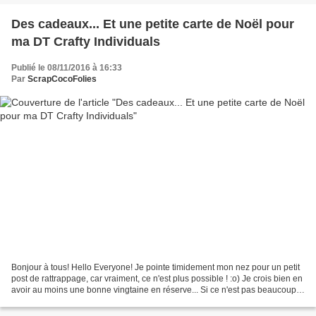
Des cadeaux... Et une petite carte de Noël pour
ma DT Crafty Individuals
Publié le 08/11/2016 à 16:33
Par
ScrapCocoFolies
Bonjour à tous! Hello Everyone! Je pointe timidement mon nez pour un petit
post de rattrappage, car vraiment, ce n'est plus possible ! :o) Je crois bien en
avoir au moins une bonne vingtaine en réserve... Si ce n'est pas beaucoup
plus. Je ne parviens...