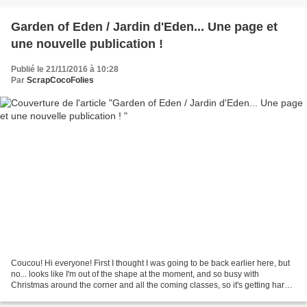
Garden of Eden / Jardin d'Eden... Une page et
une nouvelle publication !
Publié le 21/11/2016 à 10:28
Par
ScrapCocoFolies
Coucou! Hi everyone! First I thought I was going to be back earlier here, but
no... looks like I'm out of the shape at the moment, and so busy with
Christmas around the corner and all the coming classes, so it's getting hard
to catch-up with my blog and...