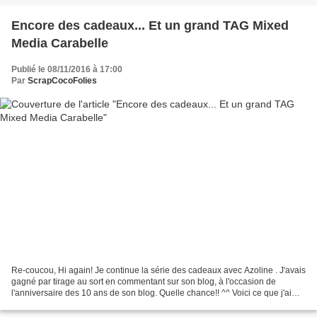
Encore des cadeaux... Et un grand TAG Mixed
Media Carabelle
Publié le 08/11/2016 à 17:00
Par
ScrapCocoFolies
Re-coucou, Hi again! Je continue la série des cadeaux avec Azoline . J'avais
gagné par tirage au sort en commentant sur son blog, à l'occasion de
l'anniversaire des 10 ans de son blog. Quelle chance!! ^^ Voici ce que j'ai
reçu, un super beau carnet Fabriano...