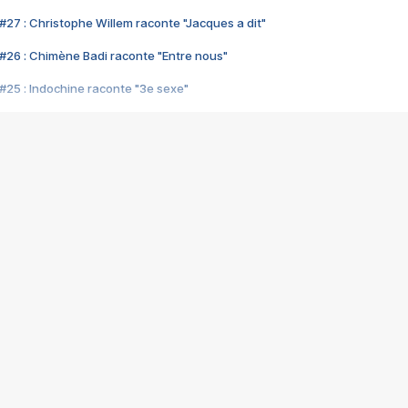
#27 : Christophe Willem raconte "Jacques a dit"
#26 : Chimène Badi raconte "Entre nous"
#25 : Indochine raconte "3e sexe"
#24 : Zaho raconte "C'est chelou"
#23 : Patrick Bruel raconte "Au café des délices"
#22 : Kyo raconte "Le chemin"
#21 : Nolwenn Leroy raconte "Cassé"
#20 : Patrick Hernandez raconte "Born to be alive"
#19 : Lorie raconte "Près de moi"
#18 : Michael Jones raconte "A nos actes manqués" (avec Jean-Jacque
#17 : Khaled raconte "Aïcha"
#16 : Corneille raconte "Parce qu'on vient de loin"