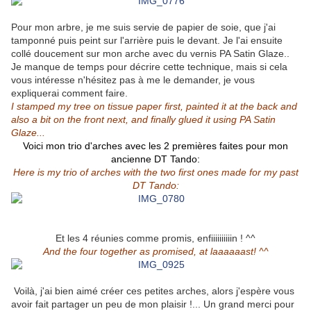
Pour mon arbre, je me suis servie de papier de soie, que j'ai
tamponné puis peint sur l'arrière puis le devant. Je l'ai ensuite
collé doucement sur mon arche avec du vernis PA Satin Glaze..
Je manque de temps pour décrire cette technique, mais si cela
vous intéresse n'hésitez pas à me le demander, je vous
expliquerai comment faire.
I stamped my tree on tissue paper first, painted it at the back and
also a bit on the front next, and finally glued it using PA Satin
Glaze...
Voici mon trio d'arches avec les 2 premières faites pour mon
ancienne DT Tando:
Here is my trio of arches with the two first ones made for my past
DT Tando:
Et les 4 réunies comme promis, enfiiiiiiiiiin ! ^^
And the four together as promised, at laaaaaast! ^^
Voilà, j'ai bien aimé créer ces petites arches, alors j'espère vous
avoir fait partager un peu de mon plaisir !... Un grand merci pour