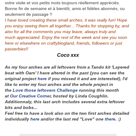
votre visite et vos petits mots toujours réellement appréciés.
Bonne fin de semaine et à bientôt, amis et fidèles abonnés, ou
seulement de passage !!
I have loved creating these small arches, it was really fun! Hope
you enjoy seeing them all together... Thanks for stopping by, and
also for all the comments you may leave, always truly and
much
appreciated. Enjoy the rest of the week and see you soon
here or elsewhere on craftyblogland, friends, followers or just
passerbies!!
Coco xxx
As my four arches are all leftovers from a Tando kit 'Layered
boat with Oars' I have altered in the past (you can see the
original project
here
if you missed it and are interested), I'd
like to enter my four arches and the whole project in
the
Love those leftovers Challenge
running this month
at
Our Creative Corner
, hosted by Linda Coughlin.
Additionnaly, this last arch includes several extra leftover
bits and bobs...
Feel free to have a look also on the two first arches detailed
individually
here
and/or the last red "Love" one
there
. :)