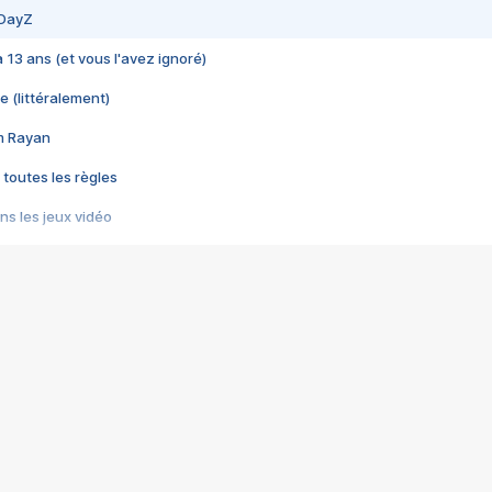
 DayZ
 a 13 ans (et vous l'avez ignoré)
e (littéralement)
im Rayan
 toutes les règles
s les jeux vidéo
us choquant de Rockstar ? - Le scandale BULLY
e plus moche de Steam
du RÊVE tourne au CAUCHEMAR
pendant 8 heures
it… à tort
umiliés par un jeu vidéo