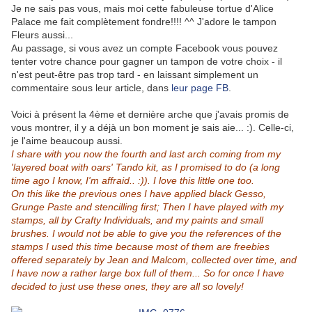
Je ne sais pas vous, mais moi cette fabuleuse tortue d'Alice
Palace me fait complètement fondre!!!! ^^ J'adore le tampon
Fleurs aussi...
Au passage, si vous avez un compte Facebook vous pouvez
tenter votre chance pour gagner un tampon de votre choix - il
n'est peut-être pas trop tard - en laissant simplement un
commentaire sous leur article, dans
leur page FB
.
Voici à présent la 4ème et dernière arche que j'avais promis de
vous montrer, il y a déjà un bon moment je sais aie... :). Celle-ci,
je l'aime beaucoup aussi.
I share with you now the fourth and last arch coming from my
'layered boat with oars' Tando kit, as I promised to do (a long
time ago I know, I'm affraid.. :)). I love this little one too.
On this like the previous ones I have applied black Gesso,
Grunge Paste and stencilling first; Then I have played with my
stamps, all by Crafty Individuals, and my paints and small
brushes. I would not be able to give you the references of the
stamps I used this time because most of them are freebies
offered separately by Jean and Malcom, collected over time, and
I have now a rather large box full of them... So for once I have
decided to just use these ones, they are all so lovely!