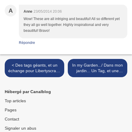
A
Anne
23/05/2014 20:06
Wow! These are all intriging and beautiful! All so different yet
they all go well together. Highly inspirational and very
beautiful! Bravo!
Répondre
< Des tags géants, et un
In my Garden.../ Dans mon
échange pour Libertyscrap /
jardin... Un Tag, et une
Giant Tags, and a swap of
bonne fête à toutes les
tags
mamans >
Hébergé par Canalblog
Top articles
Pages
Contact
Signaler un abus