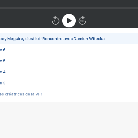
bey Maguire, c'est lui ! Rencontre avec Damien Witecka
e 6
e 5
e 4
e 3
s créatrices de la VF !
e 2
e 1
e Mektoub My Love arrive enfin ! Rencontre avec Shaïn Boumedine et Sal