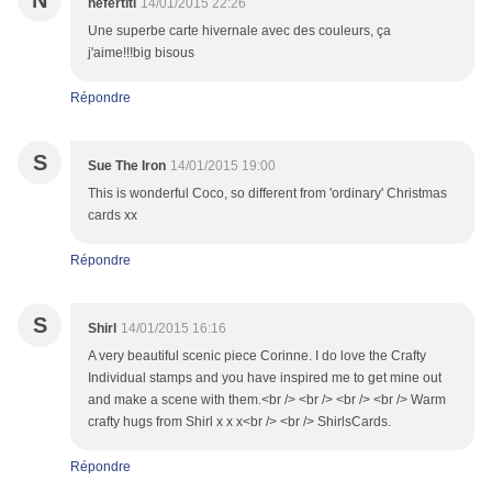
N
nefertiti
14/01/2015 22:26
Une superbe carte hivernale avec des couleurs, ça
j'aime!!!big bisous
Répondre
S
Sue The Iron
14/01/2015 19:00
This is wonderful Coco, so different from 'ordinary' Christmas
cards xx
Répondre
S
Shirl
14/01/2015 16:16
A very beautiful scenic piece Corinne. I do love the Crafty
Individual stamps and you have inspired me to get mine out
and make a scene with them.<br /> <br /> <br /> <br /> Warm
crafty hugs from Shirl x x x<br /> <br /> ShirlsCards.
Répondre