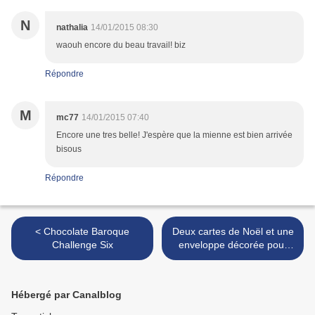
N
nathalia
14/01/2015 08:30
waouh encore du beau travail! biz
Répondre
M
mc77
14/01/2015 07:40
Encore une tres belle! J'espère que la mienne est bien arrivée
bisous
Répondre
< Chocolate Baroque
Deux cartes de Noël et une
Challenge Six
enveloppe décorée pour
Katzelkraft / Two cards and
an envelope for Katzelkraft
challenge >
Hébergé par Canalblog