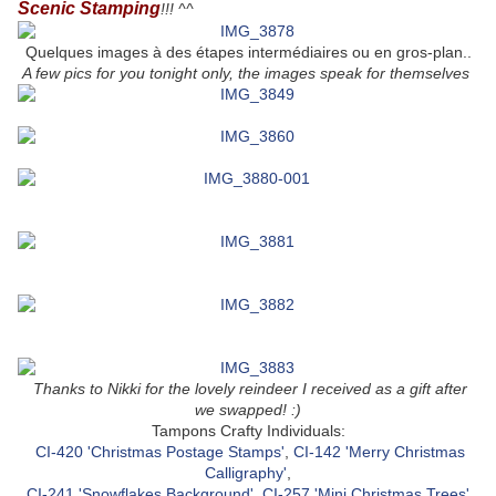
Scenic Stamping
!!! ^^
Quelques images à des étapes intermédiaires ou en gros-plan..
A few pics for you tonight only, the images speak for themselves
Thanks to Nikki for the lovely reindeer I received as a gift after
we swapped! :)
Tampons Crafty Individuals:
CI-420 'Christmas Postage Stamps'
,
CI-142
'Merry Christmas
Calligraphy'
,
CI-241 'Snowflakes Background'
,
CI-257
'Mini Christmas Trees'