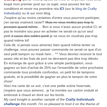
loupé mon premier post sur ce sujet, vous pouvez lire les
conditions et revoir ma première réa
ICI
(sur le
blog de Crafty
Individuals
) ou
là
sur mon blog.
J'espère qu'au moins certaines d'entre vous pourront participer,
j'en serais vraiment ravie!!!
Mais ne vous mettez pas trop la
pression quand même
... Bon si vous n'avez aucun produit CI, et
pas le moindre sou pour en acheter ne serait-ce qu'un seul
petit
à cause des soldes pardi
je ne vous en voudrais pas trop
quand même lol!
Cela dit, si jamais vous aimeriez bien quand même tenter ce
challenge, vous pouvez passer commande ne serait ce que d'un
seul petit tampon ou mask hein... ^^ Vous devriez recevoir le tout
assez vite et les frais de port ne devraient pas être trop élévés.
En échange de quoi grâce à une simple participation, vous
gagnez un bon d'achat de 25% sur l'ensemble de votre prochaine
commande tous produits confondus, un petit lot de tampons
gratuits, et la possibilité de gagner en plus le tampon de votre
choix!
Voici ma carte de ce soir, c'est une petite scène hivernale,
j'espère que vous aimerez.. je l'ai montée sur carton ondulé et
embossé à chaud en doré sur les bords.
My card tonight is another sample of the
Crafty Individuals
challenge
this month. I'm so pleased to host it on the theme of