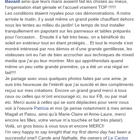
Bavard
ainsi que leurs maris avaient fait les choses au mieux,
l'organisation était géniale et l'accueil vraiment TOP !!!!!!
Les conditions étaient royales pour ces démonstrations. A notre
arrivée le matin, il y avait même un grand poële chauffant dehors
sous les tentes au milieu du jardin! Le temps de tout installer
tranquillement en papotant sur les panneaux et tables préparés
pour l'occasion... Ensuite il a fait très beau, on a bénéficié du
soleil en extérieur tout en étant protégés... Et tout le monde s'est
montré intéressé par nos démos et d'une grande gentillesse, les
visiteuses ont eu l'air de bien accrocher aux techniques de mixed
media que j'ai pu leur montrer. Moi qui appréhendais quand
même un peu cette grande première, ça a été un vrai régal en
fait!!!!
Je partage avec vous quelques photos faites par une amie, je
suis très heureuse de l'intérêt que j'ai suscité et des compliments
reçus sur mes créations. Encore un grand grand merci à tous
ceux ou celles qui m'ont encouragé ici, ou sur FB, ou
par mail
etc. Merci aussi à celles qui se sont déplacées pour venir nous
voir à l'oeuvre
Patricia
et moi (je pense notamment à mes amies
Magali et Patou, ainsi qu'à Marie-Claire et Anne-Laure, merci
encore les filles, votre venue m'a touchée et fait très plaisir).
Voilà, un gros bisou à vous tous et encore MERCI!
I'm very happy to say tonight that my first demo day has been a
successful one!! Carole and Nathalie, the owners of
Le Cactus