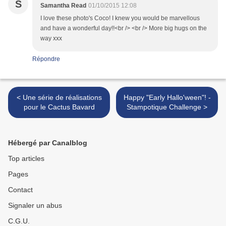
S
Samantha Read
01/10/2015 12:08
I love these photo's Coco! I knew you would be marvellous
and have a wonderful day!!<br /> <br /> More big hugs on the
way xxx
Répondre
< Une série de réalisations
Happy "Early Hallo'ween"! -
pour le Cactus Bavard
Stampotique Challenge >
Hébergé par Canalblog
Top articles
Pages
Contact
Signaler un abus
C.G.U.