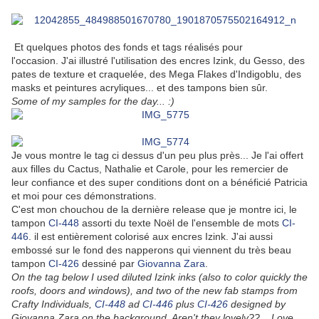
Et quelques photos des fonds et tags réalisés pour
l'occasion. J'ai illustré l'utilisation des encres Izink, du Gesso, des
pates de texture et craquelée, des Mega Flakes d'Indigoblu, des
masks et peintures acryliques... et des tampons bien sûr.
Some of my samples for the day... :)
Je vous montre le tag ci dessus d'un peu plus près... Je l
'ai offert
aux filles du Cactus, Nathalie et Carole, pour les remercier de
leur confiance et des super conditions dont on a bénéficié Patricia
et moi pour ces démonstrations.
C'est mon chouchou de la dernière release que je montre ici, le
tampon
CI-448
assorti du texte Noël de l'ensemble de mots
CI-
446
. il est entièrement colorisé aux encres Izink. J'ai aussi
embossé sur le fond des napperons qui viennent du très beau
tampon
CI-426
dessiné par
Giovanna Zara
.
On the tag below I used diluted Izink inks (also to color quickly the
roofs, doors and windows), and two of the new fab stamps from
Crafty Individuals,
CI-448
ad
CI-446
plus
CI-426
designed by
Giovanna Zara on the background. Aren't they lovely??... Love