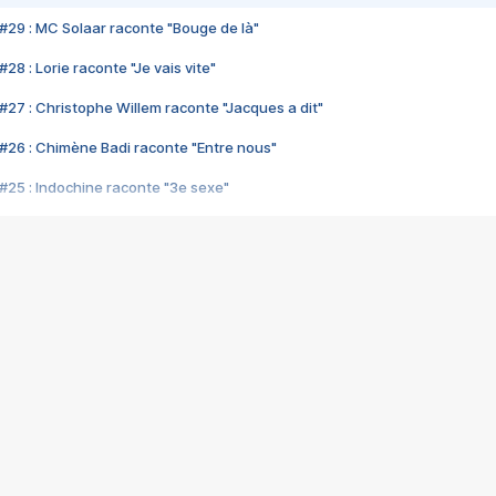
#29 : MC Solaar raconte "Bouge de là"
28 : Lorie raconte "Je vais vite"
#27 : Christophe Willem raconte "Jacques a dit"
#26 : Chimène Badi raconte "Entre nous"
#25 : Indochine raconte "3e sexe"
#24 : Zaho raconte "C'est chelou"
#23 : Patrick Bruel raconte "Au café des délices"
#22 : Kyo raconte "Le chemin"
#21 : Nolwenn Leroy raconte "Cassé"
#20 : Patrick Hernandez raconte "Born to be alive"
#19 : Lorie raconte "Près de moi"
#18 : Michael Jones raconte "A nos actes manqués" (avec Jean-Jacque