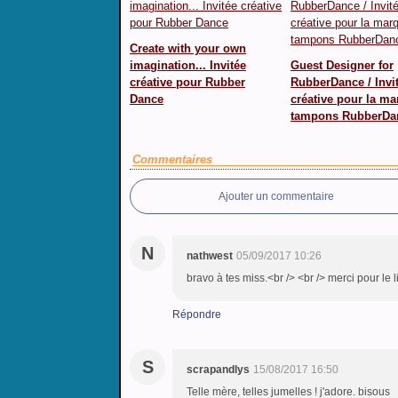
Create with your own
imagination... Invitée
Guest Designer for
créative pour Rubber
RubberDance / Invi
Dance
créative pour la m
tampons RubberDa
Commentaires
Ajouter un commentaire
N
nathwest
05/09/2017 10:26
bravo à tes miss.<br /> <br /> merci pour le l
Répondre
S
scrapandlys
15/08/2017 16:50
Telle mère, telles jumelles ! j'adore. bisous