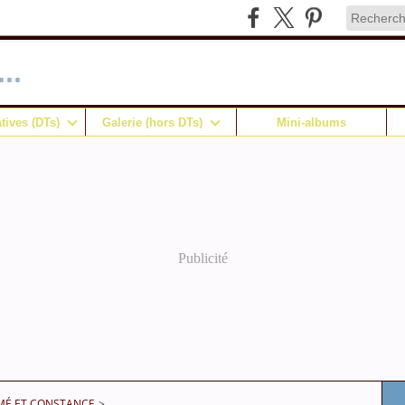
..
tives (DTs)
Galerie (hors DTs)
Mini-albums
Publicité
OMÉ ET CONSTANCE
>