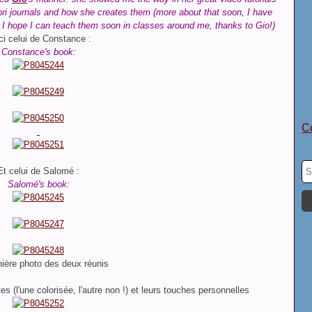
ori journals and how
she creates them
(more about that soon, I have
. I hope I can teach them soon in classes around me, thanks to Gio!)
ci celui de Constance :
Constance's book:
Co
Et celui de Salomé :
Salomé's book:
ière photo des deux réunis
es (l'une colorisée, l'autre non !) et leurs touches personnelles