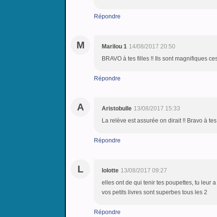
Répondre
M
Marilou 1
14/08/2017 20:50
BRAVO à tes filles !! Ils sont magnifiques ces
Répondre
A
Aristobulle
13/08/2017 15:33
La relève est assurée on dirait !! Bravo à tes f
Répondre
L
lolotte
13/08/2017 09:27
elles ont de qui tenir tes poupettes, tu leur a
vos petits livres sont superbes tous les 2
Répondre