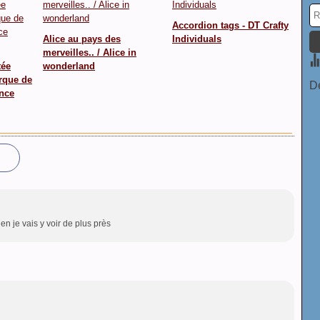
Accordion tags - DT Crafty
Alice au pays des
Individuals
merveilles.. / Alice in
tée
wonderland
arque de
De
nce
ien je vais y voir de plus près