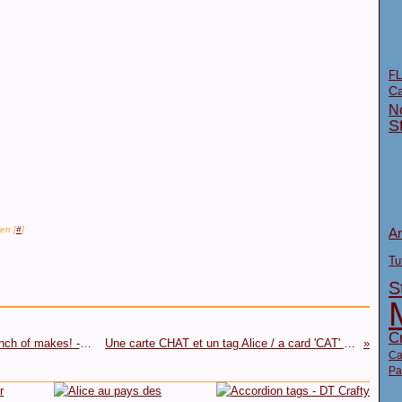
FL
Ca
N
S
en [
#
]
Ar
Tu
S
Cr
Encore un peu de tout / A catch-up post with a bunch of makes! - DT Crafty Individuals
Une carte CHAT et un tag Alice / a card 'CAT' plus an Alice tag
Ca
Pa