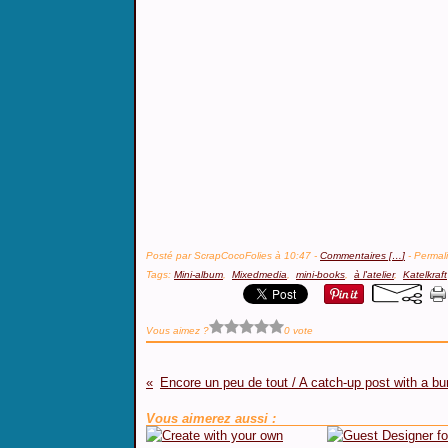
Posté par ScrapCocoFolies à 10:47 -
Commentaires [
…
]
- Permali
Tags:
Mini-album
,
Mixedmedia
,
mini-books
,
à l'atelier
,
Katelkraft
Vous aimez ?
0 vote
Vous aimerez aussi :