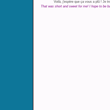
Voilà, j'espère que ça vous a plû ! Je tr
That was short and sweet for me! I hope to be b