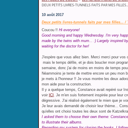
DEUX PETITS LIVRES-TUNNELS FAITS PAR MES FILLES
10 août 2017
Deux petits livres-tunnels faits par mes filles...
Coucou !!
Hi everyone!
Good morning and happy Wednesday. I'm very happy 
made by the twins with mum... :) Largely inspired 
waiting for the doctor for her!
J'espère que vous allez bien. Merci merci pour vos d
mais le temps défile, et je dois boucler mon progr
semaine, donc j'ai de moins en moins de temps pour a
Néammoins je tente de mettre encore un peu mon blo
je mets à l'honneur !! Je vous montre les deux ador
mon aide pour la construction.
Il y a quelque temps, Constance avait repéré sur In
voir
ICI
. Je m'en suis fortement inspirée pour leur c
dégressive. J'ai réalisé également le mien que je v
Je leur avais demandé de choisir leur thème... Cons
qu'elles ont choisi toutes les deux sont de Katzelkra
I asked them to choose their own theme: Constance
to illustrate their albums.
Regarding my system for closing the books, I follo