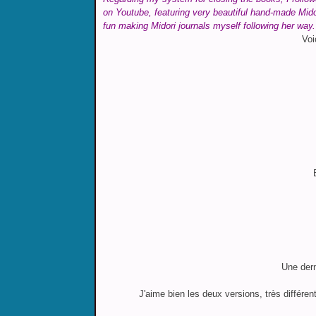
on Youtube, featuring very beautiful hand-made Mid
fun making Midori journals myself following her way
Voi
Une dern
J'aime bien les deux versions, très différent