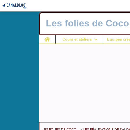
Les folies de Coco.
Home
Cours et ateliers
Equipes créa
LES FOLIES DE COCO...
>
LES RÉALISATIONS DE SAL