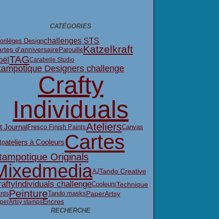
CATÉGORIES
challenges STS
orilèges Design
Katzelkraft
Patouille
rtes d'anniversaire
TAG
oël
Carabelle Studio
tampotique Designers challenge
Crafty
Individuals
Ateliers
t Journal
Fresco Finish Paints
Canvas
Cartes
ateliers à Cooleurs
to
tampotique Originals
Mixedmedia
Tando Creative
AJ
aftyIndividuals challenge
Cooleurs
Technique
Peinture
PaperArtsy
Tando masks
rds
Encres
perArtsy stamps
RECHERCHE