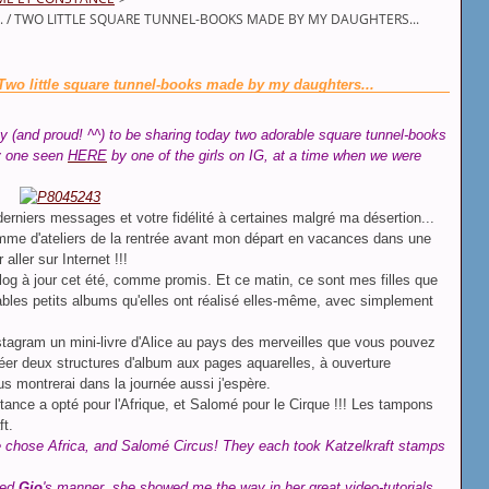
... / TWO LITTLE SQUARE TUNNEL-BOOKS MADE BY MY DAUGHTERS...
 / Two little square tunnel-books made by my daughters...
(and proud! ^^) to be sharing today two adorable square tunnel-books
by one seen
HERE
by one of the girls on IG, at a time when we were
erniers messages et votre fidélité à certaines malgré ma désertion...
amme d'ateliers de la rentrée avant mon départ en vacances dans une
ller sur Internet !!!
g à jour cet été, comme promis. Et ce matin, ce sont mes filles que
ables petits albums qu'elles ont réalisé elles-même, avec simplement
stagram un mini-livre d'Alice au pays des merveilles que vous pouvez
réer deux structures d'album aux pages aquarelles, à ouverture
ous montrerai dans la journée aussi j'espère.
tance a opté pour l'Afrique, et Salomé pour le Cirque !!! Les tampons
ft.
 chose Africa, and Salomé Circus! They each took Katzelkraft stamps
wed
Gio
's manner. she showed me the way in her great video-tutorials