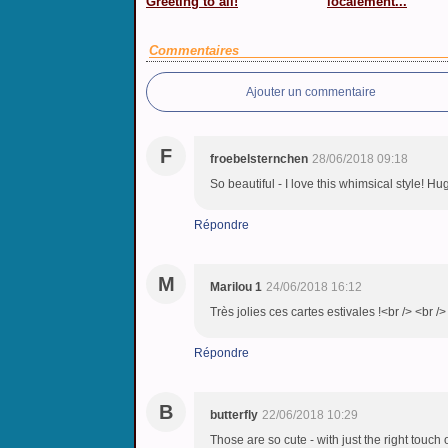
Greeting to all!
localement...
Commentaires
Ajouter un commentaire
F
froebelsternchen
28/06/2018 09:18
So beautiful - I love this whimsical style! Hu
Répondre
M
Marilou 1
24/06/2018 16:12
Très jolies ces cartes estivales !<br /> <br /
Répondre
B
butterfly
22/06/2018 10:29
Those are so cute - with just the right touch 