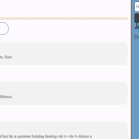
De
gs, Susi
> Bisous
of fun for a summer holiday feeling.<br /> <br /> Alison x