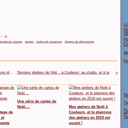
AJ
Pa
S
en [
#
]
Pa
berdance stamps
,
stages
,
cartes de vacances
,
Stages de découverte
Cr
at
Pa
Un communiqué... et rétrospective 2018 de créations élèves (partie 1)
Derniers ateliers de l'été... à Cooleurs, au studio, et à la médiathèque !
N
Une série de cartes de
Ta
Noël....
Mes ateliers de Noël à
S
rtage de
Cooleurs, et le planning
Te
 et
des ateliers en 2019 est
 vente
ouvert !