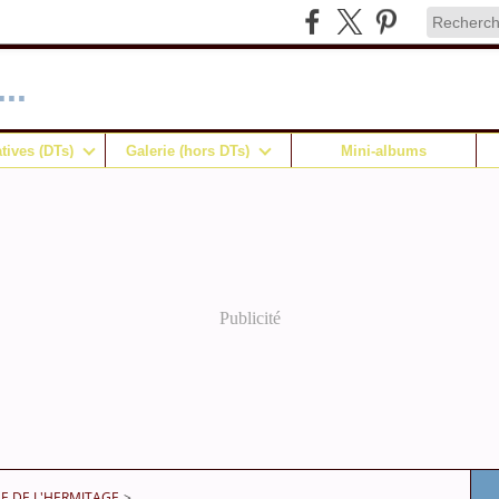
..
tives (DTs)
Galerie (hors DTs)
Mini-albums
Publicité
E DE L'HERMITAGE
>