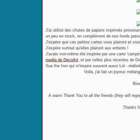
J'ai utilisé des chutes de papiers imprimés provenant
un peu en stock, en complément de nos fonds patoui
J'espère que ces petites cartes vous plairont et vo
J'espère surtout qu'elles plairont aux enfants !
J'avais moi-même été inspirée par
une carte 'campin
media de DecoArt
, et par celles plus récentes de D
Sue the Iron qui m'inspire souvent aussi Lol - réali
Voilà, j'ai fait un joyeux méla
Bis
A warm Thank You to all the friends (they will reg
Thanks fo