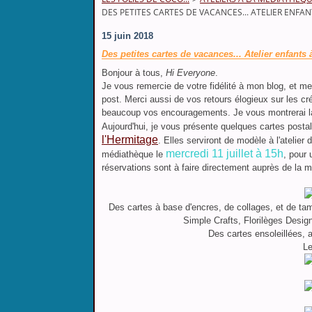
DES PETITES CARTES DE VACANCES... ATELIER ENFA
15 juin 2018
Des petites cartes de vacances... Atelier enfants
Bonjour à tous,
Hi Everyone
.
Je vous remercie de votre fidélité à mon blog, et m
post. Merci aussi de vos retours élogieux sur les créa
beaucoup vos encouragements. Je vous montrerai la 
Aujourd'hui, je vous présente quelques cartes post
l'Hermitage
. Elles serviront de modèle à l'atelier 
mercredi 11 juillet à 15h
médiathèque le
, pour 
réservations sont à faire directement auprès de la
Des cartes à base d'encres, de collages, et de ta
Simple Crafts, Florilèges Desig
Des cartes ensoleillées, 
Le