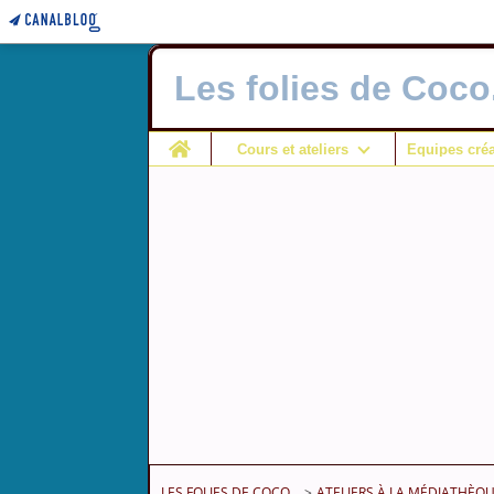
Les folies de Coco.
Home
Cours et ateliers
Equipes créa
LES FOLIES DE COCO...
>
ATELIERS À LA MÉDIATHÈQU