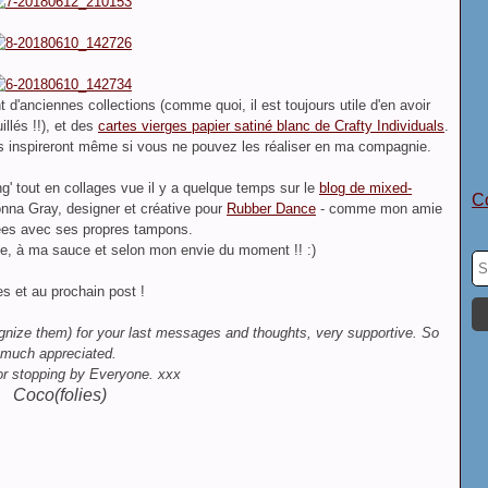
 d'anciennes collections (comme quoi, il est toujours utile d'en avoir
llés !!), et des
cartes vierges papier satiné
blanc
de Crafty Individuals
.
us inspireront même si vous ne pouvez les réaliser en ma compagnie.
g' tout en collages vue il y a quelque temps sur le
blog de mixed-
Co
onna Gray, designer et créative
pour
Rubber Dance
- comme mon amie
sées
avec ses propres tampons
.
nge, à ma sauce et selon mon envie du moment !! :)
es et au prochain post !
ognize them) for your last messages and thoughts, very supportive. So
much appreciated.
r stopping by Everyone. xxx
Coco(folies)