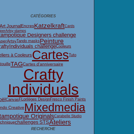
CATÉGORIES
Katzelkraft
Art Journal
Encres
Cards
perArtsy stamps
tampotique Designers challenge
Peinture
perArtsy
Tando masks
aftyIndividuals challenge
Cooleurs
Cartes
eliers à Cooleurs
Tuto
TAG
touille
Cartes d'anniversaire
Crafty
Individuals
oël
FLorilèges Design
Fresco Finish Paints
Canvas
Mixedmedia
ndo Creative
tampotique Originals
Carabelle Studio
Ateliers
challenges STS
chnique
RECHERCHE