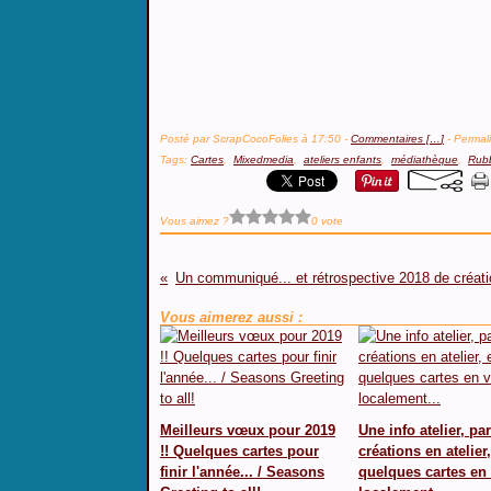
Posté par ScrapCocoFolies à 17:50 -
Commentaires [
…
]
- Permali
Tags:
Cartes
,
Mixedmedia
,
ateliers enfants
,
médiathèque
,
Rub
Vous aimez ?
0 vote
Vous aimerez aussi :
Meilleurs vœux pour 2019
Une info atelier, pa
!! Quelques cartes pour
créations en atelier,
finir l'année... / Seasons
quelques cartes en