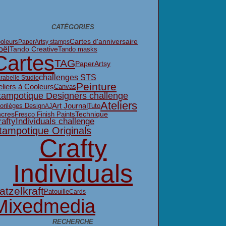
CATÉGORIES
oleurs
Cartes d'anniversaire
PaperArtsy stamps
oël
Tando Creative
Tando masks
Cartes
TAG
PaperArtsy
challenges STS
rabelle Studio
Peinture
eliers à Cooleurs
Canvas
tampotique Designers challenge
Ateliers
orilèges Design
Art Journal
Tuto
AJ
Fresco Finish Paints
cres
Technique
aftyIndividuals challenge
tampotique Originals
Crafty
Individuals
atzelkraft
Patouille
Cards
Mixedmedia
RECHERCHE