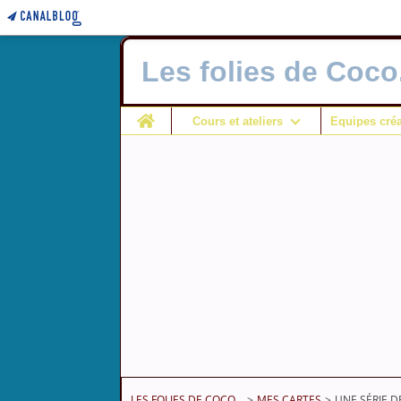
Les folies de Coco.
Home
Cours et ateliers
Equipes créa
LES FOLIES DE COCO...
>
MES CARTES
>
UNE SÉRIE DE