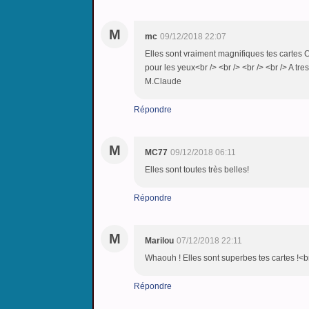
M
mc
09/12/2018 22:07
Elles sont vraiment magnifiques tes cartes C
pour les yeux<br /> <br /> <br /> <br /> A tres
M.Claude
Répondre
M
MC77
09/12/2018 06:11
Elles sont toutes très belles!
Répondre
M
Marilou
07/12/2018 22:11
Whaouh ! Elles sont superbes tes cartes !<br
Répondre