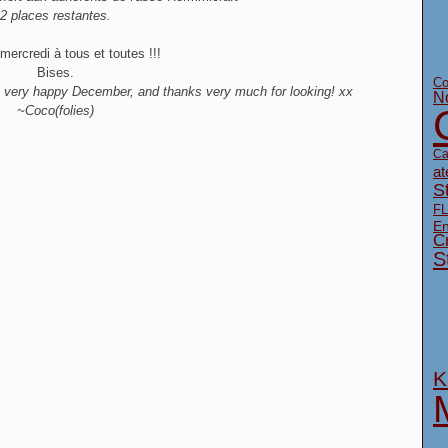
2 places restantes.
mercredi à tous et toutes !!!
Bises.
Co
 a very happy December, and thanks very much for looking! xx
N
~Coco(folies)
Ca
at
S
FL
En
Cr
S
K