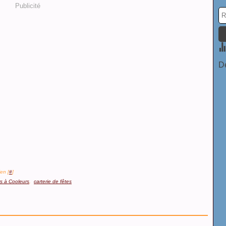
Publicité
De
en [
#
]
rs à Cooleurs
,
carterie de fêtes