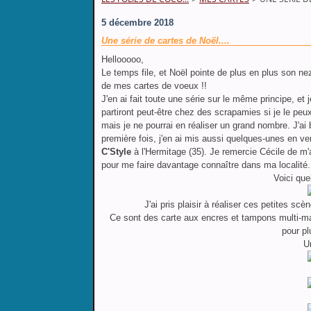
5 décembre 2018
Une série de cartes de Noël....
Hellooooo,
Le temps file, et Noël pointe de plus en plus son ne
de mes cartes de voeux !!
J'en ai fait toute une série sur le même principe, et
partiront peut-être chez des scrapamies si je le peu
mais je ne pourrai en réaliser un grand nombre. J'ai
première fois, j'en ai mis aussi quelques-unes en 
C'Style
à l'Hermitage (35). Je remercie Cécile de m'
pour me faire davantage connaître dans ma localité.
Voici qu
J'ai pris plaisir à réaliser ces petites scè
Ce sont des carte aux encres et tampons multi-marq
pour pl
U