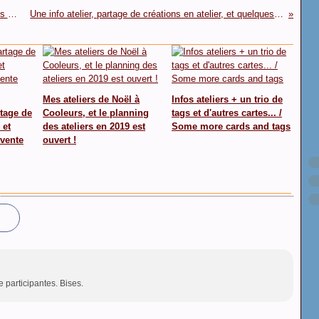
Mes ateliers de Noël à Cooleurs, et le planning des ateliers en 2019 est ouvert !
Une info atelier, partage de créations en atelier, et quelques cartes en vente localement...
Mes ateliers de Noël à
Infos ateliers + un trio de
rtage de
Cooleurs, et le planning
tags et d'autres cartes... /
 et
des ateliers en 2019 est
Some more cards and tags
 vente
ouvert !
 participantes. Bises.