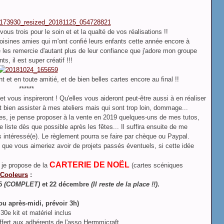
ous trois pour le soin et et la qualté de vos réalisations !!
voisines amies qui m'ont confié leurs enfants cette année encore à
 les remercie d'autant plus de leur confiance que j'adore mon groupe
nts, il est super créatif !!!
t en toute amitié, et de bien belles cartes encore au final !!
******
et vous inspireront ! Qu'elles vous aideront peut-être aussi à en réaliser
t bien assister à mes ateliers mais qui sont trop loin, dommage...
ves, je pense proposer à la vente en 2019 quelques-uns de mes tutos,
e liste dès que possible après les fêtes... Il suffira ensuite de me
s intéressé(e). Le règlement pourra se faire par chèque ou Paypal.
 que vous aimeriez avoir de projets passés éventuels, si cette idée
CARTERIE DE NOËL
e je propose de la
(cartes scéniques
Cooleurs
:
5
(COMPLET)
et 22 décembre
(Il reste de la place !!)
.
 ou après-midi, prévoir 3h)
 30e kit et matériel inclus
ffert aux adhérents de l'asso Hermmicraft