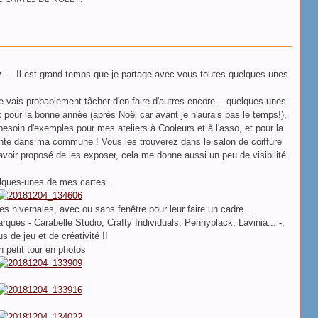
z.... Il est grand temps que je partage avec vous toutes quelques-unes
 je vais probablement tâcher d'en faire d'autres encore... quelques-unes
x pour la bonne année (après Noël car avant je n'aurais pas le temps!),
 besoin d'exemples pour mes ateliers à Cooleurs et à l'asso, et pour la
vente dans ma commune ! Vous les trouverez dans le salon de coiffure
avoir proposé de les exposer, cela me donne aussi un peu de visibilité
elques-unes de mes cartes...
nes hivernales, avec ou sans fenêtre pour leur faire un cadre...
ues - Carabelle Studio, Crafty Individuals, Pennyblack, Lavinia... -,
us de jeu et de créativité !!
n petit tour en photos