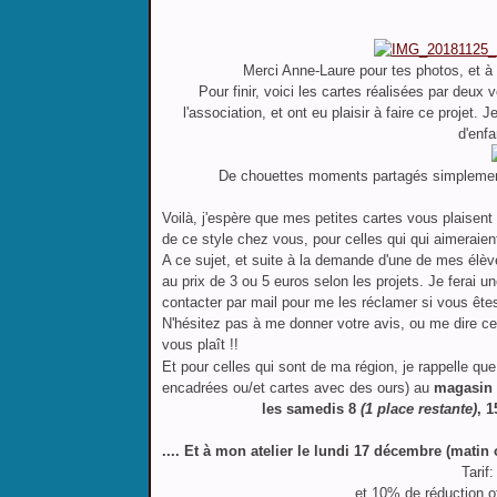
Merci Anne-Laure pour tes photos, et à v
Pour finir,
voici les cartes réalisées par deux 
l'association, et ont eu plaisir à faire ce projet.
Je
d'enfa
De chouettes moments partagés simplement e
Voilà, j'espère que mes petites cartes vous plaisent 
de ce style chez vous, pour celles qui qui aimeraien
A ce sujet, et suite à la demande d'une de mes élè
au prix de 3 ou 5 euros selon les projets. Je ferai un
contacter par mail pour me les réclamer si vous ête
N'hésitez pas à me donner votre avis, ou me dire ce
vous plaît !!
Et pour celles qui sont de ma région, je rappelle qu
encadrées ou/et cartes avec des ours) au
magasin
les
samedis 8
(1 place restante)
, 1
.... Et à mon atelier le lundi 17 décembre (matin
Tarif:
et 10% de réduction o