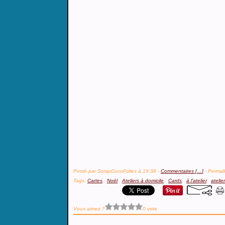
Posté par ScrapCocoFolies à 19:38 -
Commentaires [
…
]
- Permali
Tags:
Cartes
,
Noël
,
Ateliers à domicile
,
Cards
,
à l'atelier
,
atelie
Vous aimez ?
0 vote