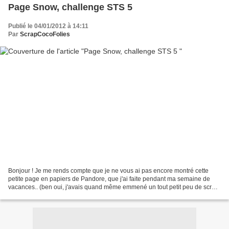
Page Snow, challenge STS 5
Publié le 04/01/2012 à 14:11
Par
ScrapCocoFolies
Bonjour ! Je me rends compte que je ne vous ai pas encore montré cette
petite page en papiers de Pandore, que j'ai faite pendant ma semaine de
vacances.. (ben oui, j'avais quand même emmené un tout petit peu de scrap,
bien caché dans mes valises ! :D)....