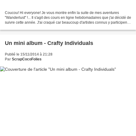
Coucou! Hi everyone! Je vous montre enfin la suite de mes aventures
"Wanderlust" !... Il s'agit des cours en ligne hebdomadaires que j'ai décidé de
suivre cette année. J'ai craqué car beaucoup d'artistes connus y participent
et partagent leur travail...
Un mini album - Crafty Individuals
Publié le 15/11/2014 à 21:28
Par
ScrapCocoFolies