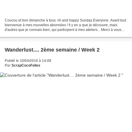
Coucou et bon dimanche à tous. Hi and happy Sunday Everyone. Avant tout
bienvenue à mes nouvelles abonnées ! Il y en a que je découvre, mais
d'autres que je connais bien, qui participent à mes ateliers... Merci à vous
toutes !! Cela faisait bien longtemps...
Wanderlust.... 2ème semaine / Week 2
Publié le 10/04/2016 à 14:08
Par
ScrapCocoFolies