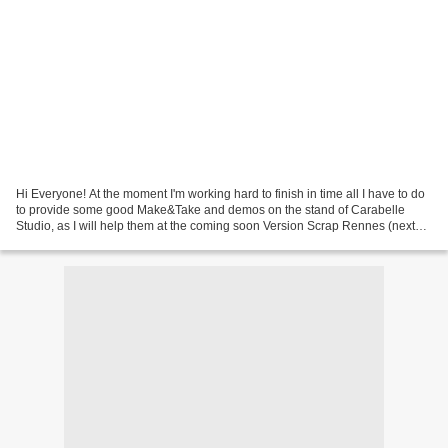
Hi Everyone! At the moment I'm working hard to finish in time all I have to do
to provide some good Make&Take and demos on the stand of Carabelle
Studio, as I will help them at the coming soon Version Scrap Rennes (next
week, how exciting!!). This is...