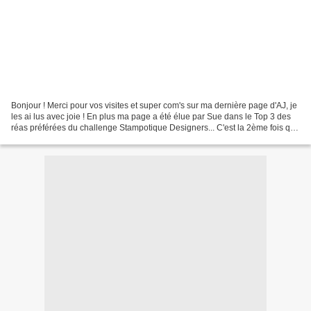
Bonjour ! Merci pour vos visites et super com's sur ma dernière page d'AJ, je
les ai lus avec joie ! En plus ma page a été élue par Sue dans le Top 3 des
réas préférées du challenge Stampotique Designers... C'est la 2ème fois que
j'obtiens cet honneur,...