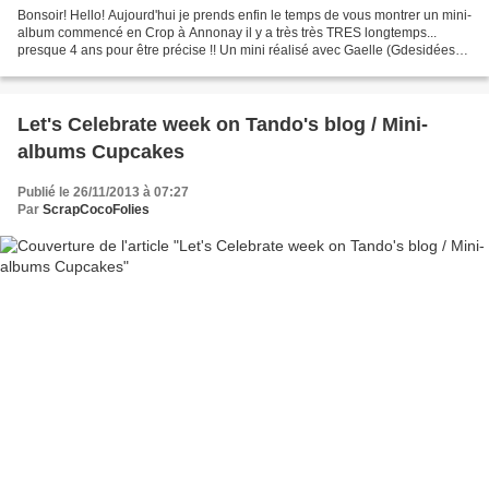
Bonsoir! Hello! Aujourd'hui je prends enfin le temps de vous montrer un mini-
album commencé en Crop à Annonay il y a très très TRES longtemps...
presque 4 ans pour être précise !! Un mini réalisé avec Gaelle (Gdesidées),
autour d'un atelier plutôt cartonnage,...
Let's Celebrate week on Tando's blog / Mini-
albums Cupcakes
Publié le 26/11/2013 à 07:27
Par
ScrapCocoFolies