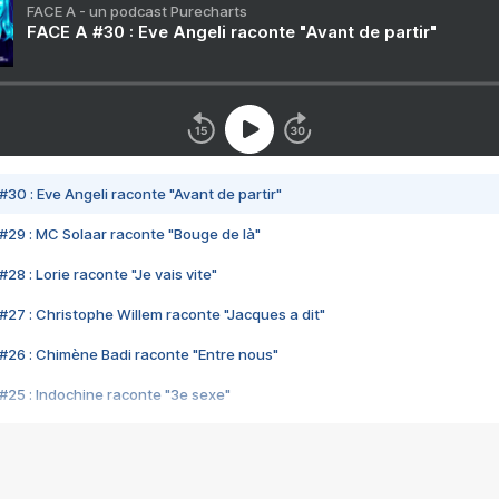
FACE A - un podcast Purecharts
FACE A #30 : Eve Angeli raconte "Avant de partir"
#30 : Eve Angeli raconte "Avant de partir"
#29 : MC Solaar raconte "Bouge de là"
28 : Lorie raconte "Je vais vite"
#27 : Christophe Willem raconte "Jacques a dit"
#26 : Chimène Badi raconte "Entre nous"
#25 : Indochine raconte "3e sexe"
#24 : Zaho raconte "C'est chelou"
#23 : Patrick Bruel raconte "Au café des délices"