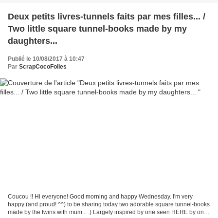
Deux petits livres-tunnels faits par mes filles... /
Two little square tunnel-books made by my
daughters...
Publié le 10/08/2017 à 10:47
Par
ScrapCocoFolies
Coucou !! Hi everyone! Good morning and happy Wednesday. I'm very
happy (and proud! ^^) to be sharing today two adorable square tunnel-books
made by the twins with mum... :) Largely inspired by one seen HERE by one