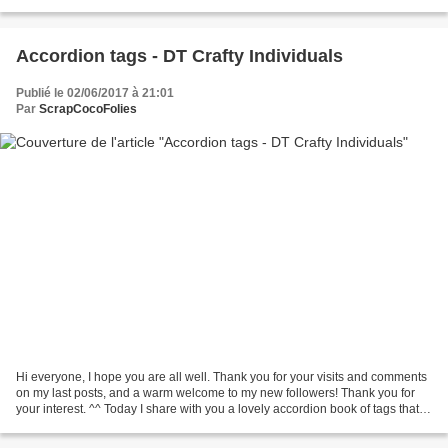
of the girls on IG, at a time when we...
Accordion tags - DT Crafty Individuals
Publié le 02/06/2017 à 21:01
Par
ScrapCocoFolies
Hi everyone, I hope you are all well. Thank you for your visits and comments
on my last posts, and a warm welcome to my new followers! Thank you for
your interest. ^^ Today I share with you a lovely accordion book of tags that I
was happy to create! Playing...