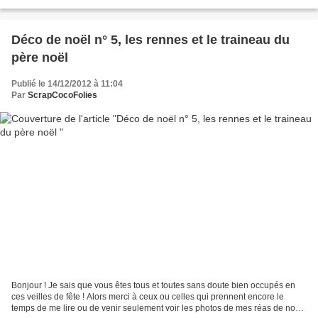
libre, j'ai donc pu réaliser ce qui me...
Déco de noël n° 5, les rennes et le traineau du
père noël
Publié le 14/12/2012 à 11:04
Par
ScrapCocoFolies
Bonjour ! Je sais que vous êtes tous et toutes sans doute bien occupés en
ces veilles de fête ! Alors merci à ceux ou celles qui prennent encore le
temps de me lire ou de venir seulement voir les photos de mes réas de noël,