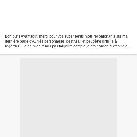
Bonjour ! Avant tout, merci pour vos super petits mots réconfortants sur ma
dernière page d'AJ très personnelle, c'est vrai, et peut-être difficile à
regarder... Je ne m'en rends pas toujours compte, alors pardon si c'est le cas;
mais je mêle forcément...