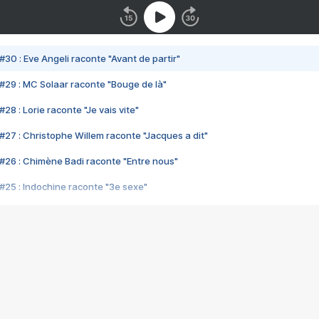
#30 : Eve Angeli raconte "Avant de partir"
#29 : MC Solaar raconte "Bouge de là"
28 : Lorie raconte "Je vais vite"
#27 : Christophe Willem raconte "Jacques a dit"
#26 : Chimène Badi raconte "Entre nous"
#25 : Indochine raconte "3e sexe"
#24 : Zaho raconte "C'est chelou"
#23 : Patrick Bruel raconte "Au café des délices"
#22 : Kyo raconte "Le chemin"
#21 : Nolwenn Leroy raconte "Cassé"
#20 : Patrick Hernandez raconte "Born to be alive"