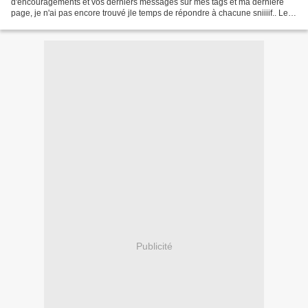
d'encouragements et vos derniers messages sur mes tags et ma dernière
page, je n'ai pas encore trouvé jle temps de répondre à chacune sniiiif.. Le
temps me fait vraiment trop défaut.. Beaucoup...
Publicité