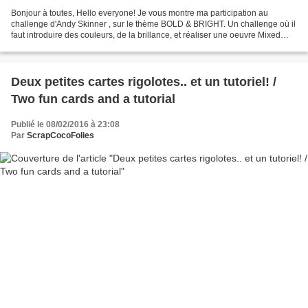
Bonjour à toutes, Hello everyone! Je vous montre ma participation au
challenge d'Andy Skinner , sur le thème BOLD & BRIGHT. Un challenge où il
faut introduire des couleurs, de la brillance, et réaliser une oeuvre Mixed
Média en jouant avec les produits...
Deux petites cartes rigolotes.. et un tutoriel! /
Two fun cards and a tutorial
Publié le 08/02/2016 à 23:08
Par
ScrapCocoFolies