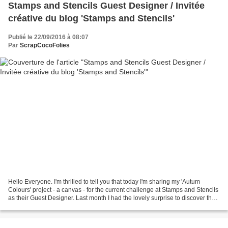
Stamps and Stencils Guest Designer / Invitée
créative du blog 'Stamps and Stencils'
Publié le 22/09/2016 à 08:07
Par
ScrapCocoFolies
Hello Everyone. I'm thrilled to tell you that today I'm sharing my 'Autum
Colours' project - a canvas - for the current challenge at Stamps and Stencils
as their Guest Designer. Last month I had the lovely surprise to discover that I
was the winner of...