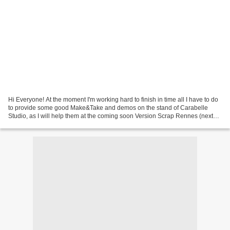
Hi Everyone! At the moment I'm working hard to finish in time all I have to do
to provide some good Make&Take and demos on the stand of Carabelle
Studio, as I will help them at the coming soon Version Scrap Rennes (next
week, how exciting!!). This is...