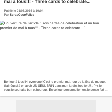
mai à tous!!! - Three cards to celebrate...
Publié le 01/05/2016 à 10:04
Par
ScrapCocoFolies
Bonjour à tous! Hi everyone! C'est le premier mai, jour de la fête du muguet
(j'ai réussi à en avoir UN SEUL BRIN dans mon jardin, trop fort!!!... ^^), je
vous le souhaite bon et heureux! En ce jour personnellement je pense fort à
tous ceux que j'aime,...