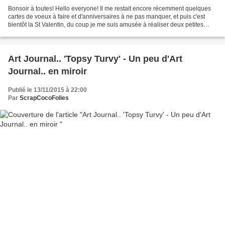
Bonsoir à toutes! Hello everyone! Il me restait encore récemment quelques
cartes de voeux à faire et d'anniversaires à ne pas manquer, et puis c'est
bientôt la St Valentin, du coup je me suis amusée à réaliser deux petites
cartes mixed media avec des...
Art Journal.. 'Topsy Turvy' - Un peu d'Art
Journal.. en miroir
Publié le 13/11/2015 à 22:00
Par
ScrapCocoFolies