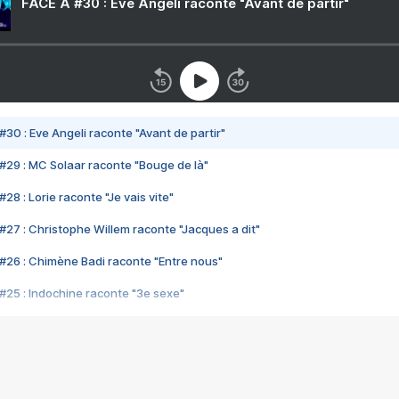
FACE A #30 : Eve Angeli raconte "Avant de partir"
#30 : Eve Angeli raconte "Avant de partir"
#29 : MC Solaar raconte "Bouge de là"
28 : Lorie raconte "Je vais vite"
#27 : Christophe Willem raconte "Jacques a dit"
#26 : Chimène Badi raconte "Entre nous"
#25 : Indochine raconte "3e sexe"
#24 : Zaho raconte "C'est chelou"
#23 : Patrick Bruel raconte "Au café des délices"
#22 : Kyo raconte "Le chemin"