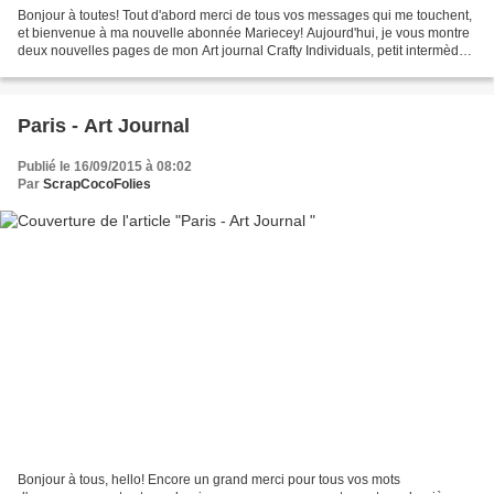
Bonjour à toutes! Tout d'abord merci de tous vos messages qui me touchent,
et bienvenue à ma nouvelle abonnée Mariecey! Aujourd'hui, je vous montre
deux nouvelles pages de mon Art journal Crafty Individuals, petit intermède
que je me suis accordé le soir...
Paris - Art Journal
Publié le 16/09/2015 à 08:02
Par
ScrapCocoFolies
Bonjour à tous, hello! Encore un grand merci pour tous vos mots