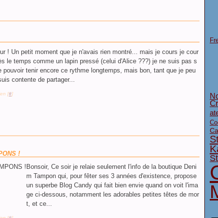
Fr
ur ! Un petit moment que je n'avais rien montré... mais je cours je cour
ès le temps comme un lapin pressé (celui d'Alice ???) je ne suis pas s
e pouvoir tenir encore ce rythme longtemps, mais bon, tant que je peu
suis contente de partager...
en [
#
]
No
Cr
at
Co
Ca
S
K
PONS !
S
Bonsoir, Ce soir je relaie seulement l'info de la boutique Deni
m Tampon qui, pour fêter ses 3 années d'existence, propose
un superbe Blog Candy qui fait bien envie quand on voit l'ima
ge ci-dessous, notamment les adorables petites têtes de mor
t, et ce...
en [
#
]