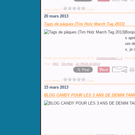
Vous aimez ?
0 vote
20 mars 2013
Tags de pâques (Tim Holz March Tag 2013)
Bonjo
s apr
ure d
x, je 
Posté par ScrapCocoFolies à 18:13 -
Commentaires [
…
]
- Permali
Tags:
TAG
,
Tim Holz
,
12 TAGS of 2013
Vous aimez ?
0 vote
15 mars 2013
BLOG CANDY POUR LES 3 ANS DE DENIM TAM
Posté par ScrapCocoFolies à 18:30 -
Commentaires [
…
]
- Permali