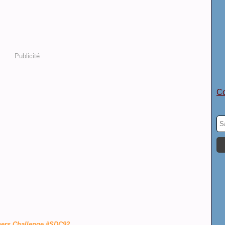
Publicité
Co
gners Challenge #SDC92