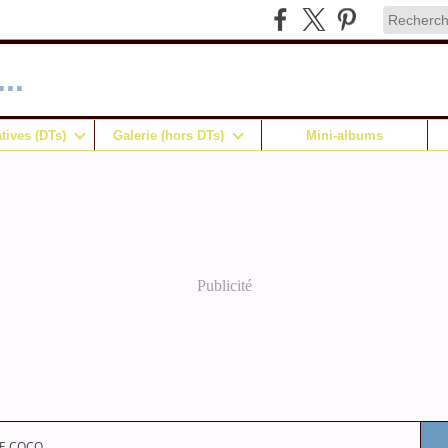
..
tives (DTs)
Galerie (hors DTs)
Mini-albums
Publicité
E COCO...