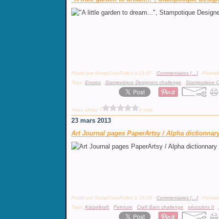
Posté par ScrapCocoFolies à 21:57 -
Commentaires [
…
]
- Permali
Tags:
Encres
,
Stampotique Designers challenge
,
Stampotique Or
Vous aimez ?
0 vote
23 mars 2013
Art Journal pages PaperArtsy / Alpha dictionnary
Posté par ScrapCocoFolies à 16:23 -
Commentaires [
…
]
- Permali
Tags:
Katzelkraft
,
Peinture
,
Craft Barn challenge
,
néocolors II
,