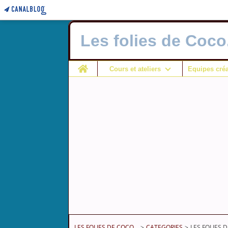
Les folies de Coco.
Home
Cours et ateliers
Equipes créa
LES FOLIES DE COCO...
>
CATEGORIES
>
LES FOLIES D