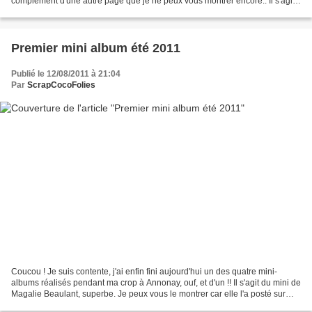
complément d'une autre page que je ne peux vous montrer encore.. Il s'agit
d'une balade que nous avons...
Premier mini album été 2011
Publié le 12/08/2011 à 21:04
Par
ScrapCocoFolies
Coucou ! Je suis contente, j'ai enfin fini aujourd'hui un des quatre mini-
albums réalisés pendant ma crop à Annonay, ouf, et d'un !! Il s'agit du mini de
Magalie Beaulant, superbe. Je peux vous le montrer car elle l'a posté sur
son blog. J'aime beaucoup...