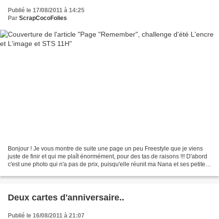
Publié le 17/08/2011 à 14:25
Par
ScrapCocoFolies
Bonjour ! Je vous montre de suite une page un peu Freestyle que je viens
juste de finir et qui me plaît énormément, pour des tas de raisons !!! D'abord
c'est une photo qui n'a pas de prix, puisqu'elle réunit ma Nana et ses petites
soeurs bébé, dont elle...
Deux cartes d'anniversaire..
Publié le 16/08/2011 à 21:07