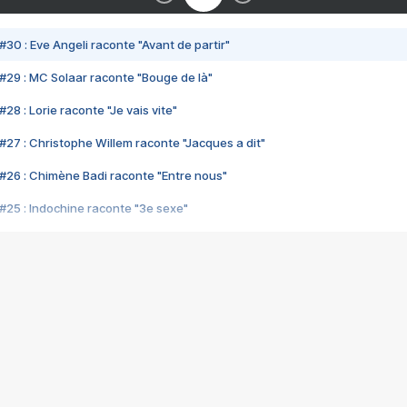
#30 : Eve Angeli raconte "Avant de partir"
#29 : MC Solaar raconte "Bouge de là"
28 : Lorie raconte "Je vais vite"
#27 : Christophe Willem raconte "Jacques a dit"
#26 : Chimène Badi raconte "Entre nous"
#25 : Indochine raconte "3e sexe"
#24 : Zaho raconte "C'est chelou"
#23 : Patrick Bruel raconte "Au café des délices"
#22 : Kyo raconte "Le chemin"
#21 : Nolwenn Leroy raconte "Cassé"
#20 : Patrick Hernandez raconte "Born to be alive"
#19 : Lorie raconte "Près de moi"