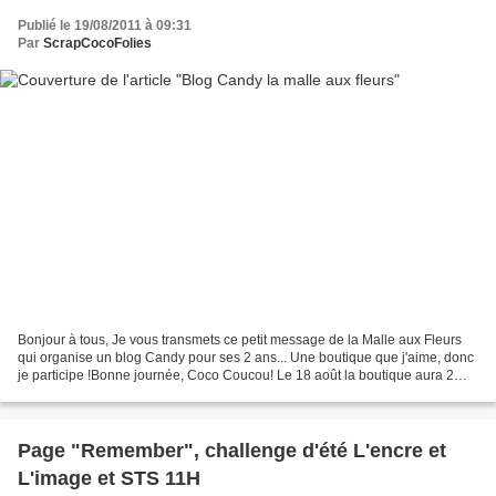
Publié le 19/08/2011 à 09:31
Par
ScrapCocoFolies
Bonjour à tous, Je vous transmets ce petit message de la Malle aux Fleurs
qui organise un blog Candy pour ses 2 ans... Une boutique que j'aime, donc
je participe !Bonne journée, Coco Coucou! Le 18 août la boutique aura 2
ans.... et oui déjà! Le temps...
Page "Remember", challenge d'été L'encre et
L'image et STS 11H