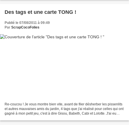
Des tags et une carte TONG !
Publié le 07/08/2011 à 09:49
Par
ScrapCocoFolies
Re-coucou ! Je vous montre bien vite, avant de filer désherber les pissenlits
et autres mauvaises amis du jardin, 4 tags que j'ai réalisé pour celles qui ont
gagné à mon petit jeu, c'est à dire Gisou, Babeth, Cabi et Lolotte. J'ai eu
beaucoup de joie...