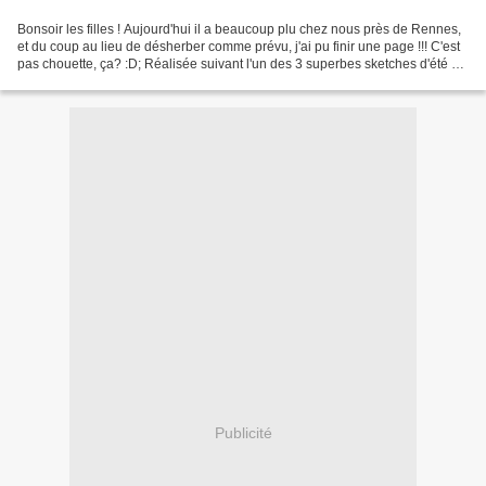
Bonsoir les filles ! Aujourd'hui il a beaucoup plu chez nous près de Rennes,
et du coup au lieu de désherber comme prévu, j'ai pu finir une page !!! C'est
pas chouette, ça? :D; Réalisée suivant l'un des 3 superbes sketches d'été de
Néfertiti sur LibertyScrap....
Publicité