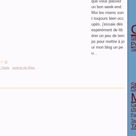
que vous passez
un bon week-end.
Moi les miens son
t toujours bien occ
upés, j'essaie dés
espérément de lib
érer un peu de tem
S
ps pour mettre à jo
P
ur mon blog un pe
Ta
u...
en [
#
]
 Trade
,
carterie de fêtes
S
Co
Ca
ch
Pat
Ta
T