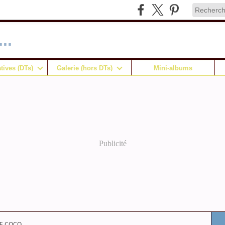
..
tives (DTs)
Galerie (hors DTs)
Mini-albums
Publicité
E COCO...