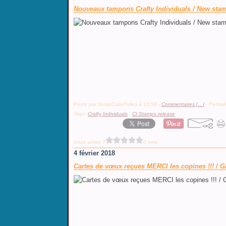
Nouveaux tampons Crafty Individuals / New stamp
Posté par ScrapCocoFolies à 13:56 -
Commentaires [
…
]
- Permali
Tags:
Crafty Individuals
,
CI Stamps release
Vous aimez ?
0 vote
4 février 2018
Cartes de vœux reçues MERCI les copines !!! / Gr