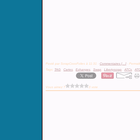
Posté par ScrapCocoFolies à 11:31 -
Commentaires [
…
]
- Permali
Tags:
TAG
,
Cartes
,
Echanges
,
Swap
,
Libertyscrap
,
ATCs
,
ATC
Vous aimez ?
0 vote