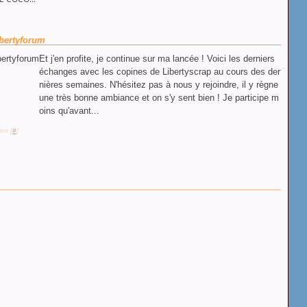
ibertyforum
Et j'en profite, je continue sur ma lancée ! Voici les derniers
échanges avec les copines de Libertyscrap au cours des der
nières semaines. N'hésitez pas à nous y rejoindre, il y règne
une très bonne ambiance et on s'y sent bien ! Je participe m
oins qu'avant...
en [
#
]