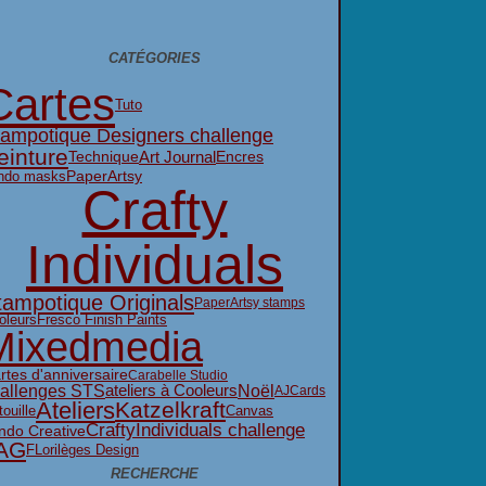
CATÉGORIES
Cartes
Tuto
tampotique Designers challenge
einture
Art Journal
Technique
Encres
PaperArtsy
ndo masks
Crafty
Individuals
tampotique Originals
PaperArtsy stamps
oleurs
Fresco Finish Paints
Mixedmedia
rtes d'anniversaire
Carabelle Studio
ateliers à Cooleurs
Noël
allenges STS
AJ
Cards
Ateliers
Katzelkraft
ouille
Canvas
CraftyIndividuals challenge
ndo Creative
AG
FLorilèges Design
RECHERCHE