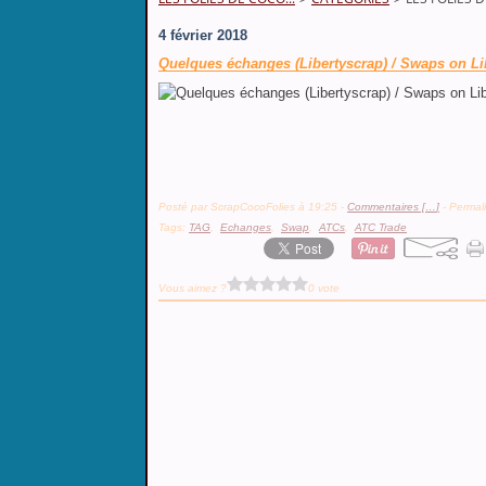
4 février 2018
Quelques échanges (Libertyscrap) / Swaps on L
Posté par ScrapCocoFolies à 19:25 -
Commentaires [
…
]
- Permali
Tags:
TAG
,
Echanges
,
Swap
,
ATCs
,
ATC Trade
Vous aimez ?
0 vote