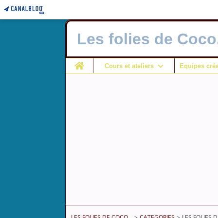
Les folies de Coco.
Home
Cours et ateliers
Equipes créa
LES FOLIES DE COCO...
>
CATEGORIES
>
LES FOLIES D