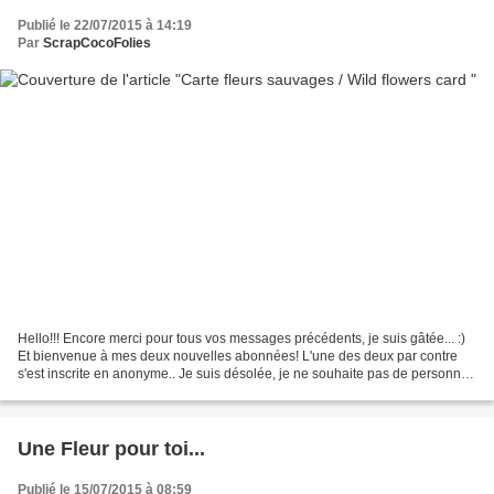
Publié le 22/07/2015 à 14:19
Par
ScrapCocoFolies
Hello!!! Encore merci pour tous vos messages précédents, je suis gâtée... :)
Et bienvenue à mes deux nouvelles abonnées! L'une des deux par contre
s'est inscrite en anonyme.. Je suis désolée, je ne souhaite pas de personnes
anonymes sur mon blog, donc...
Une Fleur pour toi...
Publié le 15/07/2015 à 08:59