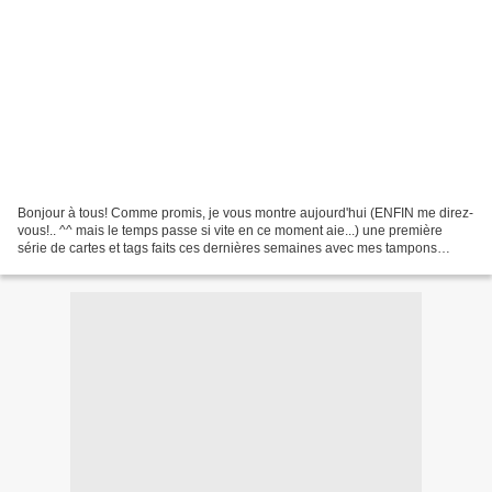
Bonjour à tous! Comme promis, je vous montre aujourd'hui (ENFIN me direz-
vous!.. ^^ mais le temps passe si vite en ce moment aie...) une première
série de cartes et tags faits ces dernières semaines avec mes tampons
Crafty Individuals. Des tampons que...