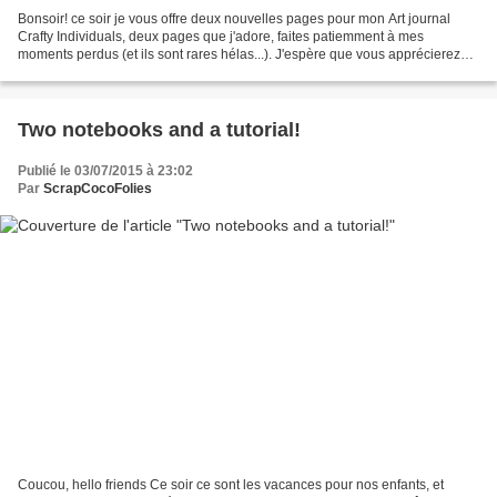
Bonsoir! ce soir je vous offre deux nouvelles pages pour mon Art journal
Crafty Individuals, deux pages que j'adore, faites patiemment à mes
moments perdus (et ils sont rares hélas...). J'espère que vous apprécierez
ces deux pages, j'ai vraiment aimé...
Two notebooks and a tutorial!
Publié le 03/07/2015 à 23:02
Par
ScrapCocoFolies
Coucou, hello friends Ce soir ce sont les vacances pour nos enfants, et