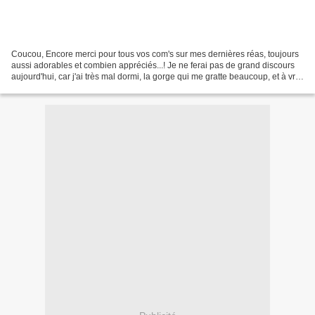
Coucou, Encore merci pour tous vos com's sur mes dernières réas, toujours
aussi adorables et combien appréciés...! Je ne ferai pas de grand discours
aujourd'hui, car j'ai très mal dormi, la gorge qui me gratte beaucoup, et à vrai
dire la tête comme une...