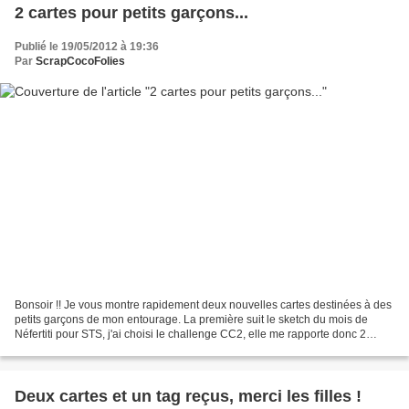
2 cartes pour petits garçons...
Publié le 19/05/2012 à 19:36
Par
ScrapCocoFolies
Bonsoir !! Je vous montre rapidement deux nouvelles cartes destinées à des
petits garçons de mon entourage. La première suit le sketch du mois de
Néfertiti pour STS, j'ai choisi le challenge CC2, elle me rapporte donc 2
petits points pour notre tournoi...
Deux cartes et un tag reçus, merci les filles !