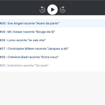
#30 : Eve Angeli raconte "Avant de partir"
#29 : MC Solaar raconte "Bouge de là"
28 : Lorie raconte "Je vais vite"
#27 : Christophe Willem raconte "Jacques a dit"
#26 : Chimène Badi raconte "Entre nous"
#25 : Indochine raconte "3e sexe"
#24 : Zaho raconte "C'est chelou"
#23 : Patrick Bruel raconte "Au café des délices"
#22 : Kyo raconte "Le chemin"
#21 : Nolwenn Leroy raconte "Cassé"