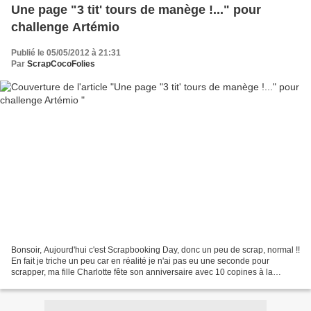
Une page "3 tit' tours de manège !..." pour
challenge Artémio
Publié le 05/05/2012 à 21:31
Par
ScrapCocoFolies
Bonsoir, Aujourd'hui c'est Scrapbooking Day, donc un peu de scrap, normal !!
En fait je triche un peu car en réalité je n'ai pas eu une seconde pour
scrapper, ma fille Charlotte fête son anniversaire avec 10 copines à la
maison et il fallait tout préparer...