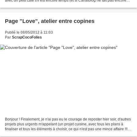
avec un petit café s'il est encore temps (et si Canalblog ne fait pas encore
des siennes, car aujourd'hui...
Page "Love", atelier entre copines
Publié le 08/05/2012 à 11:03
Par
ScrapCocoFolies
Bonjour ! Finalement, je n'ai pas eu le courage de reposter hier soir, d'autres
projets plus urgents m'appelant (un projet cuisine, avec tous les plans à
finaliser et tous les éléments à choisir, ce qui n'est pas une mince affaire !!!)
[Youpiii] Il arrive...