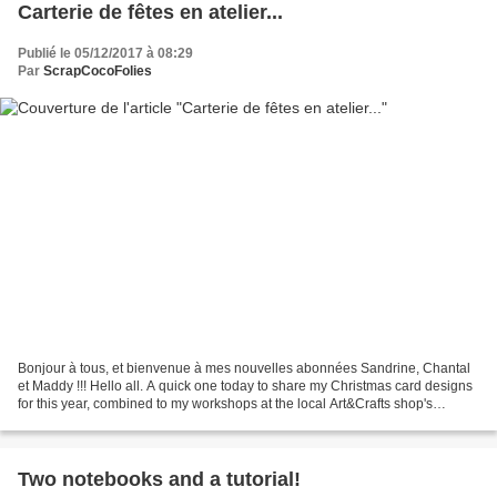
Carterie de fêtes en atelier...
Publié le 05/12/2017 à 08:29
Par
ScrapCocoFolies
Bonjour à tous, et bienvenue à mes nouvelles abonnées Sandrine, Chantal
et Maddy !!! Hello all. A quick one today to share my Christmas card designs
for this year, combined to my workshops at the local Art&Crafts shop's
Cooleurs and also my classes in...
Two notebooks and a tutorial!