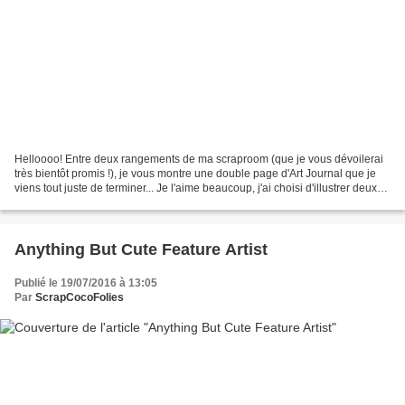
Helloooo! Entre deux rangements de ma scraproom (que je vous dévoilerai
très bientôt promis !), je vous montre une double page d'Art Journal que je
viens tout juste de terminer... Je l'aime beaucoup, j'ai choisi d'illustrer deux
de mes nouveaux tampons...
Anything But Cute Feature Artist
Publié le 19/07/2016 à 13:05
Par
ScrapCocoFolies