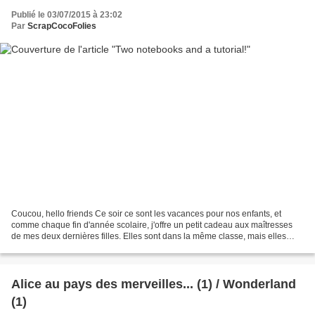
Publié le 03/07/2015 à 23:02
Par
ScrapCocoFolies
Coucou, hello friends Ce soir ce sont les vacances pour nos enfants, et
comme chaque fin d'année scolaire, j'offre un petit cadeau aux maîtresses
de mes deux dernières filles. Elles sont dans la même classe, mais elles
avaient quand même deux maîtresses...
Alice au pays des merveilles... (1) / Wonderland
(1)