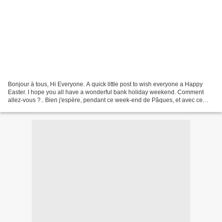
Bonjour à tous, Hi Everyone. A quick little post to wish everyone a Happy
Easter. I hope you all have a wonderful bank holiday weekend. Comment
allez-vous ?.. Bien j'espère, pendant ce week-end de Pâques, et avec ce
soleil qui règne encore une fois, un...