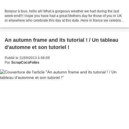
Bonjour à tous, hello all! What a gorgeous weather we had during the last
week-end!!! I hope you have had a great Mothers day for those of you in UK
or elsewhere who celebrate this day at this date. Here in france we celebrate
it much later, on the 29th...
An autumn frame and its tutorial ! / Un tableau
d'automne et son tutoriel !
Publié le 11/09/2013 à 08:09
Par
ScrapCocoFolies