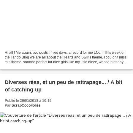
Hi all ! Me again, two posts in two days, a record for me LOL !! This week on
the Tando Blog we are all about the Hearts and Swirls theme. I couldn't miss
this theme, sooooo perfect for nice girls like my little niece, whose birthday is
coming soon. She...
Diverses réas, et un peu de rattrapage... / A bit
of catching-up
Publié le 26/01/2018 à 10:16
Par
ScrapCocoFolies