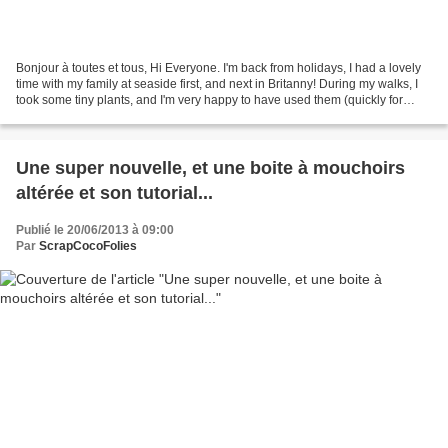
Bonjour à toutes et tous, Hi Everyone. I'm back from holidays, I had a lovely
time with my family at seaside first, and next in Britanny! During my walks, I
took some tiny plants, and I'm very happy to have used them (quickly for
once lol) on this make....
Une super nouvelle, et une boite à mouchoirs
altérée et son tutorial...
Publié le 20/06/2013 à 09:00
Par
ScrapCocoFolies