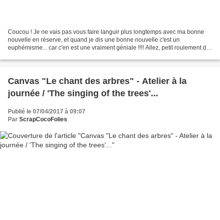
Coucou ! Je ne vais pas vous faire languir plus longtemps avec ma bonne
nouvelle en réserve, et quand je dis une bonne nouvelle c'est un
euphémisme... car c'en est une vraiment géniale !!!! Allez, petit roulement de
tambours.......... Hey all ! I don't...
Canvas "Le chant des arbres" - Atelier à la
journée / 'The singing of the trees'...
Publié le 07/04/2017 à 09:07
Par
ScrapCocoFolies