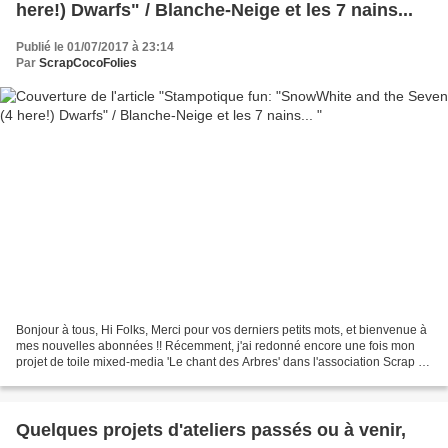
here!) Dwarfs" / Blanche-Neige et les 7 nains...
Publié le 01/07/2017 à 23:14
Par
ScrapCocoFolies
Bonjour à tous, Hi Folks, Merci pour vos derniers petits mots, et bienvenue à
mes nouvelles abonnées !! Récemment, j'ai redonné encore une fois mon
projet de toile mixed-media 'Le chant des Arbres' dans l'association Scrap in
breizh . J'y avais été invitée...
Quelques projets d'ateliers passés ou à venir,