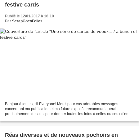
festive cards
Publié le 12/01/2017 à 16:10
Par
ScrapCocoFolies
Bonjour à toutes, Hi Everyone! Merci pour vos adorables messages
concernant ma publication et ma future expo. Je recommuniquerai
prochainement dessus, pour donner toutes les infos à celles ou ceux d'entre
vous qui le souhaitent ! Je tente un peu de rattrapage...
Réas diverses et de nouveaux pochoirs en