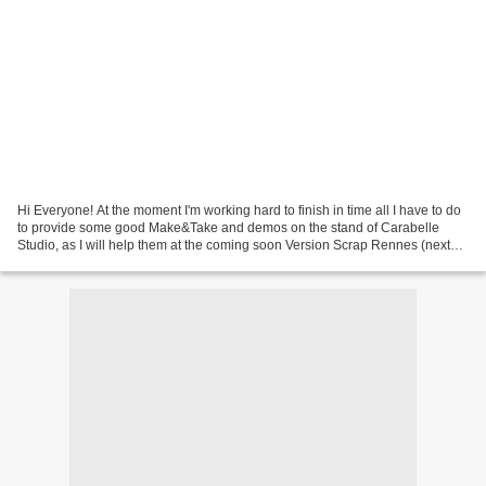
Hi Everyone! At the moment I'm working hard to finish in time all I have to do
to provide some good Make&Take and demos on the stand of Carabelle
Studio, as I will help them at the coming soon Version Scrap Rennes (next
week, how exciting!!). This is...