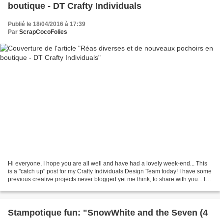
boutique - DT Crafty Individuals
Publié le 18/04/2016 à 17:39
Par
ScrapCocoFolies
Hi everyone, I hope you are all well and have had a lovely week-end... This
is a "catch up" post for my Crafty Individuals Design Team today! I have some
previous creative projects never blogged yet me think, to share with you... If
I'm not mistaken since...
Stampotique fun: "SnowWhite and the Seven (4