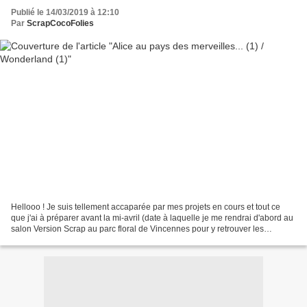
Publié le 14/03/2019 à 12:10
Par
ScrapCocoFolies
Hellooo ! Je suis tellement accaparée par mes projets en cours et tout ce
que j'ai à préparer avant la mi-avril (date à laquelle je me rendrai d'abord au
salon Version Scrap au parc floral de Vincennes pour y retrouver les
copines, j'ai hâte !!!!... pour...