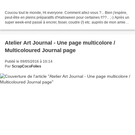
Coucou tout le monde, Hi everyone. Comment allez-vous ?... Bien j'espère,
peut-être en pleins préparatifs d'Halloween pour certaines !!??... ;-) Après un
super week-end passé à encrer, tisser, coudre (!) etc. auprès de mon amie
artiste Dominike qui m'a...
Atelier Art Journal - Une page multicolore /
Multicoloured Journal page
Publié le 09/05/2016 à 10:14
Par
ScrapCocoFolies