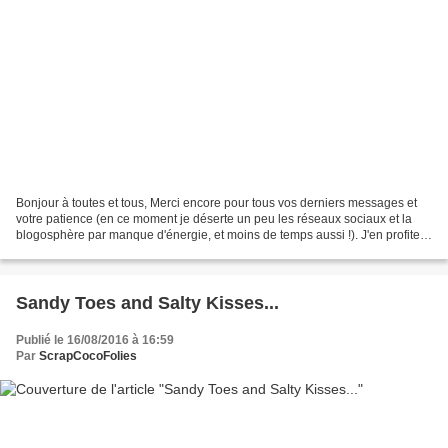
Bonjour à toutes et tous, Merci encore pour tous vos derniers messages et
votre patience (en ce moment je déserte un peu les réseaux sociaux et la
blogosphère par manque d'énergie, et moins de temps aussi !). J'en profite
pour vous remercier également...
Sandy Toes and Salty Kisses...
Publié le 16/08/2016 à 16:59
Par
ScrapCocoFolies