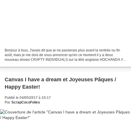
Bonjour à tous, J'avais dit que je ne passerais plus avant la rentrée ou fin
août, mais je me dois de vous annoncer qu'en ce moment il y a deux
nouveau shows CRAFTY INDIVIDUALS sur la télé anglaise HOCHANDA !!
Je viens de visionner le premier qui était...
Canvas I have a dream et Joyeuses Pâques /
Happy Easter!
Publié le 04/05/2017 à 10:17
Par
ScrapCocoFolies