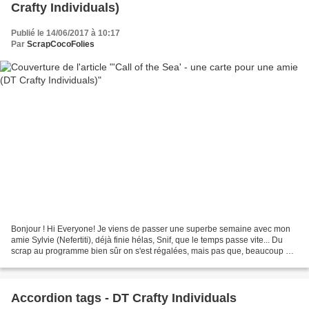
Crafty Individuals)
Publié le 14/06/2017 à 10:17
Par
ScrapCocoFolies
Bonjour ! Hi Everyone! Je viens de passer une superbe semaine avec mon
amie Sylvie (Nefertiti), déjà finie hélas, Snif, que le temps passe vite... Du
scrap au programme bien sûr on s'est régalées, mais pas que, beaucoup de
balades, visites (la région...
Accordion tags - DT Crafty Individuals