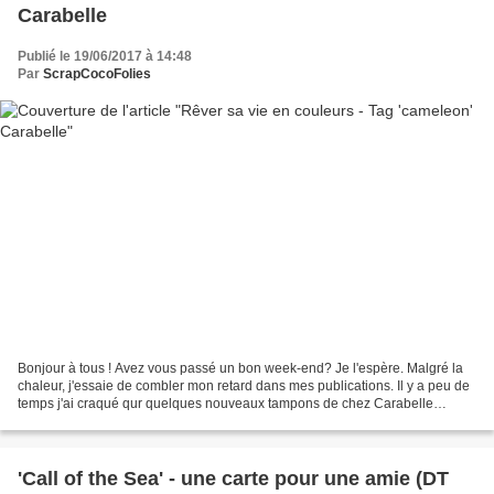
Carabelle
Publié le 19/06/2017 à 14:48
Par
ScrapCocoFolies
Bonjour à tous ! Avez vous passé un bon week-end? Je l'espère. Malgré la
chaleur, j'essaie de combler mon retard dans mes publications. Il y a peu de
temps j'ai craqué qur quelques nouveaux tampons de chez Carabelle
Studio. Ils sont beaux ces tampons...
'Call of the Sea' - une carte pour une amie (DT