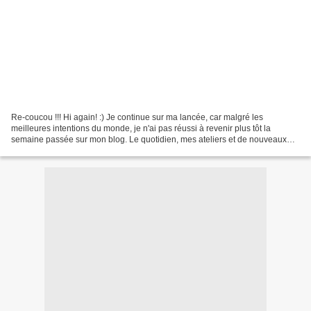
Re-coucou !!! Hi again! :) Je continue sur ma lancée, car malgré les
meilleures intentions du monde, je n'ai pas réussi à revenir plus tôt la
semaine passée sur mon blog. Le quotidien, mes ateliers et de nouveaux
projets DT à préparer pour un nouveau...